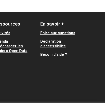
ssources
En savoir +
ivités
Foire aux questions
enda
Déclaration
lécharger les
d'accessibilité
hiers Open Data
Besoin d'aide ?