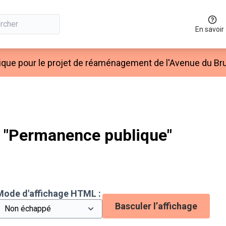
En savoir
ique pour le projet de réaménagement de l'Avenue du Bru
 "Permanence publique"
Mode d'affichage HTML :
Basculer l’affichage