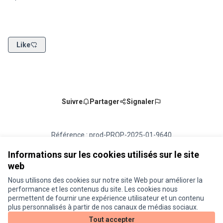
Like
Suivre
Partager
Signaler
Référence : prod-PROP-2025-01-9640
Numéro de version 2
(sur 2)
voir les autres versions
Vérifiez l'empreinte numérique
Informations sur les cookies utilisés sur le site
web
Nous utilisons des cookies sur notre site Web pour améliorer la
Conditions d'utilisation
performance et les contenus du site. Les cookies nous
Paramètres des cookies
permettent de fournir une expérience utilisateur et un contenu
Je participe ! sur X
Je participe ! sur Facebook
Je participe ! sur Instagram
plus personnalisés à partir de nos canaux de médias sociaux.
(Lien externe)
(Lien externe)
(Lien externe)
Tout accepter