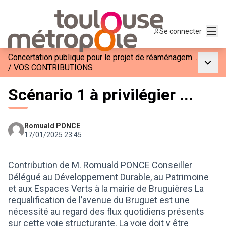
Menu
Se connecter
Concertation publique pour le projet de réaménagement de l&#39;Avenue du Bruguet entre la M4 et la M59
Menu p
/
VOS CONTRIBUTIONS
Scénario 1 à privilégier ...
Romuald PONCE
17/01/2025 23:45
Contribution de M. Romuald PONCE Conseiller
Délégué au Développement Durable, au Patrimoine
et aux Espaces Verts à la mairie de Bruguières La
requalification de l’avenue du Bruguet est une
nécessité au regard des flux quotidiens présents
sur cette voie structurante. La voie doit y être