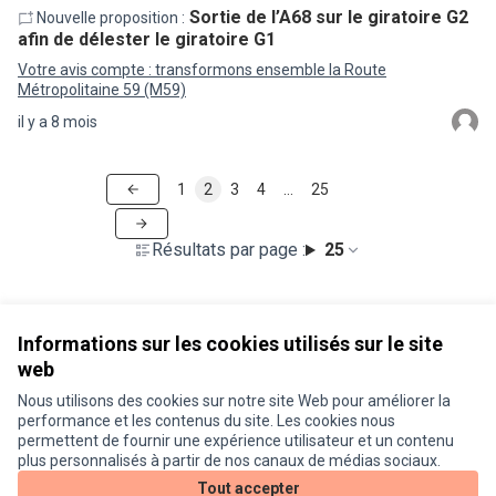
Sortie de l’A68 sur le giratoire G2
Nouvelle proposition :
afin de délester le giratoire G1
Votre avis compte : transformons ensemble la Route
Métropolitaine 59 (M59)
il y a 8 mois
1
2
3
4
…
25
Résultats par page :
25
Informations sur les cookies utilisés sur le site
web
Nous utilisons des cookies sur notre site Web pour améliorer la
Conditions d'utilisation
performance et les contenus du site. Les cookies nous
Paramètres des cookies
permettent de fournir une expérience utilisateur et un contenu
Je participe ! sur X
Je participe ! sur Facebook
Je participe ! sur Instagram
plus personnalisés à partir de nos canaux de médias sociaux.
(Lien externe)
(Lien externe)
(Lien externe)
Tout accepter