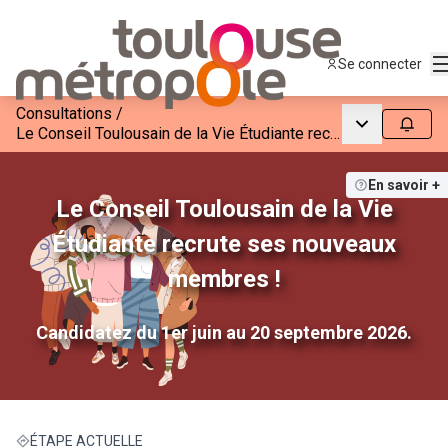
M
Se connecter
Consultations
/
Menu princip
Suivre
Le Conseil Toulousain de la Vie Étudiante recrute ses nouveaux membres !
En savoir +
Le Conseil Toulousain de la Vie
Étudiante recrute ses nouveaux
membres !
Candidatez du 1er juin au 20 septembre 2026.
ÉTAPE ACTUELLE