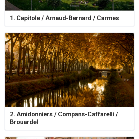
Étudiante par téléphone au 05 36 25 28 53 ou par
mail à l’adresse
service.jeunesses@mairie-
1. Capitole / Arnaud-Bernard / Carmes
toulouse.fr
(S'ouvre dans un nouvel onglet)
2. Amidonniers / Compans-Caffarelli /
Brouardel