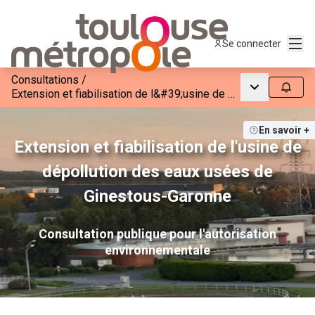
Menu
Se connecter
Consultations
/
Menu princip
Suivre
Extension et fiabilisation de l&#39;usine de dépollution des eaux usées de Ginestous-Garonne
En savoir +
Extension et fiabilisation de l'usine de
dépollution des eaux usées de
Ginestous-Garonne
Consultation publique pour l'autorisation
environnementale