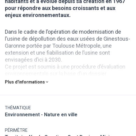
habitants et a évolué depuis sa création en 1967
pour répondre aux besoins croissants et aux
enjeux environnementaux.
Dans le cadre de l’opération de modernisation de
l’usine de dépollution des eaux usées de Ginestous-
Garonne portée par Toulouse Métropole, une
extension et une fiabilisation de l’usine sont
envisagées d’ici à 2030.
Ce projet est soumis à une procédure d’évaluation
environnementale sur la base d’un dossier
comportant une demande d’autorisation loi sur l’eau,
Plus d'informations
une demande d’autorisation de défrichement et une
demande de dérogation à l’interdiction d’atteinte aux
espèces et habitats protégés.
La procédure d’instruction du dossier de demande
THÉMATIQUE
Environnement - Nature en ville
d’autorisation et des procédures embarquées
suscitées intègre une consultation du public par
voie électronique du 11 mars au 13 juin 2025.
PÉRIMÈTRE