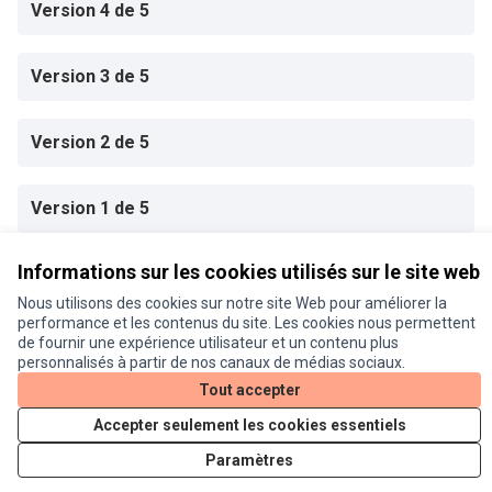
Version 4 de 5
Version 3 de 5
Version 2 de 5
Version 1 de 5
Informations sur les cookies utilisés sur le site web
Conditions d'utilisation
Nous utilisons des cookies sur notre site Web pour améliorer la
Paramètres des cookies
performance et les contenus du site. Les cookies nous permettent
Je participe ! sur X
Je participe ! sur Facebook
Je participe ! sur Instagram
de fournir une expérience utilisateur et un contenu plus
(Lien externe)
(Lien externe)
(Lien externe)
personnalisés à partir de nos canaux de médias sociaux.
Tout accepter
Accepter seulement les cookies essentiels
Licence Cre
(Lien extern
(Lien externe)
Site réalisé grâce au
logiciel libre Decidim
.
Paramètres
(Lien externe)