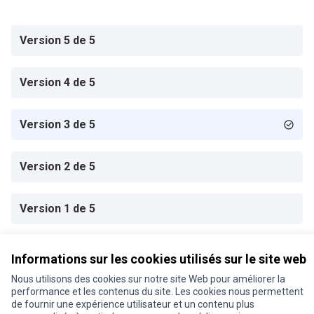
Version 5 de 5
Version 4 de 5
Version 3 de 5
Version 2 de 5
Version 1 de 5
Informations sur les cookies utilisés sur le site web
Conditions d'utilisation
Paramètres des cookies
Nous utilisons des cookies sur notre site Web pour améliorer la
Je participe ! sur X
Je participe ! sur Facebook
Je participe ! sur Instagram
performance et les contenus du site. Les cookies nous permettent
de fournir une expérience utilisateur et un contenu plus
(Lien externe)
(Lien externe)
(Lien externe)