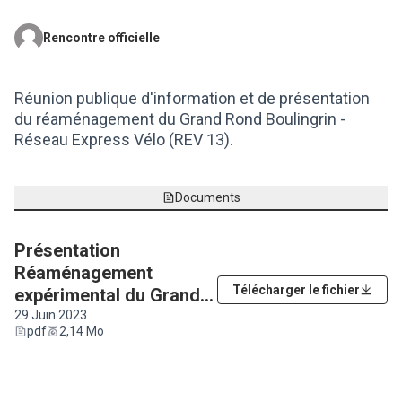
Rencontre officielle
(Lien externe)
Réunion publique d'information et de présentation
du réaménagement du Grand Rond Boulingrin -
Réseau Express Vélo (REV 13).
Documents
Présentation
Réaménagement
Télécharger le fichier
expérimental du Grand
Rond REV 10 (ex : REV
29 Juin 2023
pdf
2,14 Mo
13)
(Lien externe)