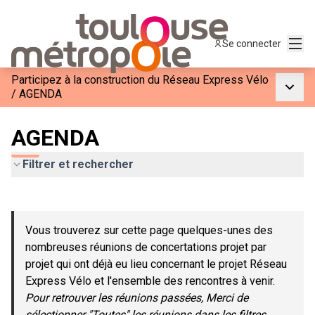
Menu
Se connecter
Participez à la construction du Réseau Express Vélo
Menu p
/
AGENDA
AGENDA
Filtrer et rechercher
Passer la carte
Leaflet
|
©
OpenStreetMap
contributors
L'élément suivant est une carte qui présente les éléments de c
+
Vous trouverez sur cette page quelques-unes des
−
nombreuses réunions de concertations projet par
projet qui ont déjà eu lieu concernant le projet Réseau
Express Vélo et l'ensemble des rencontres à venir.
Pour retrouver les réunions passées, Merci de
sélectionner "Toutes" les réunions dans les filtres