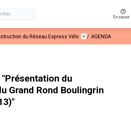
En savoir
Menu utilisateur
onstruction du Réseau Express Vélo
/
AGENDA
"Présentation du
u Grand Rond Boulingrin
13)"