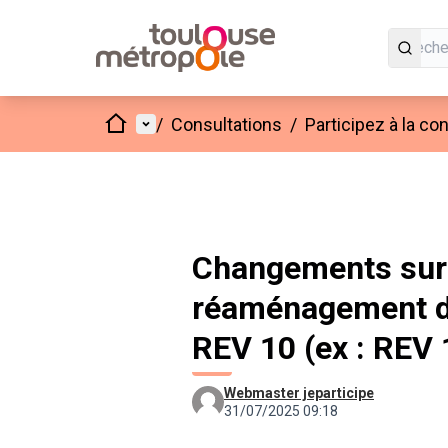
Accueil
Menu principal
/
Consultations
/
Participez à la c
Changements sur 
réaménagement d
REV 10 (ex : REV 
Webmaster jeparticipe
31/07/2025 09:18