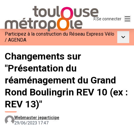
Men
Se connecter
Participez à la construction du Réseau Express Vélo
Menu p
/
AGENDA
Changements sur
"Présentation du
réaménagement du Grand
Rond Boulingrin REV 10 (ex :
REV 13)"
Webmaster jeparticipe
29/06/2023 17:47