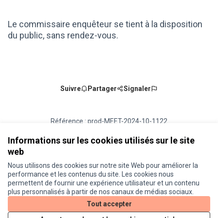
(Lien externe)
Le commissaire enquêteur se tient à la disposition
du public, sans rendez-vous.
Suivre
Partager
Signaler
Référence : prod-MEET-2024-10-1122
Numéro de version 2
(sur 2)
voir les autres versions
Ajouter au calendrier
Informations sur les cookies utilisés sur le site
web
Nous utilisons des cookies sur notre site Web pour améliorer la
Conditions d'utilisation
performance et les contenus du site. Les cookies nous
Paramètres des cookies
permettent de fournir une expérience utilisateur et un contenu
Je participe ! sur X
Je participe ! sur Facebook
Je participe ! sur Instagram
plus personnalisés à partir de nos canaux de médias sociaux.
(Lien externe)
(Lien externe)
(Lien externe)
Tout accepter