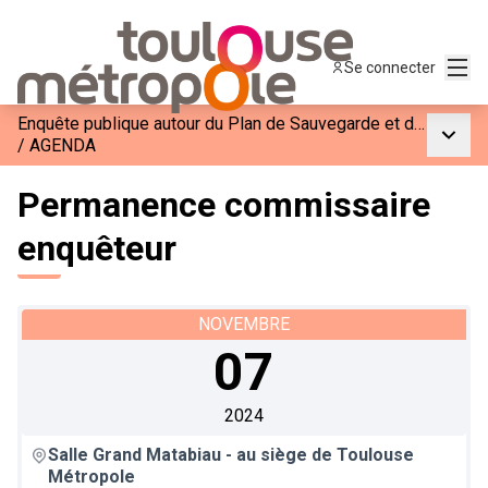
Menu
Se connecter
Enquête publique autour du Plan de Sauvegarde et de Mise en Valeur du Site Patrimonial Remarquable
Menu p
/
AGENDA
Permanence commissaire
enquêteur
NOVEMBRE
07
2024
Salle Grand Matabiau - au siège de Toulouse
Métropole