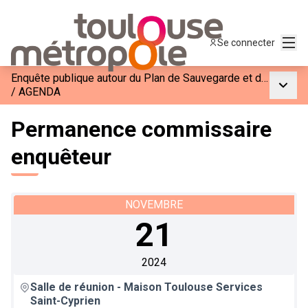
Menu
Se connecter
Enquête publique autour du Plan de Sauvegarde et de Mise en Valeur du Site Patrimonial Remarquable
Menu p
/
AGENDA
Permanence commissaire
enquêteur
NOVEMBRE
21
2024
Salle de réunion - Maison Toulouse Services
Saint-Cyprien