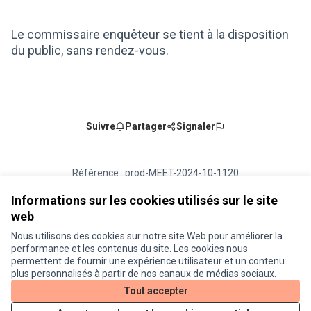
(Lien externe)
Le commissaire enquêteur se tient à la disposition
du public, sans rendez-vous.
Suivre
Partager
Signaler
Référence : prod-MEET-2024-10-1120
Numéro de version 2
(sur 2)
voir les autres versions
Ajouter au calendrier
Informations sur les cookies utilisés sur le site
web
Nous utilisons des cookies sur notre site Web pour améliorer la
Conditions d'utilisation
performance et les contenus du site. Les cookies nous
Paramètres des cookies
permettent de fournir une expérience utilisateur et un contenu
Je participe ! sur X
Je participe ! sur Facebook
Je participe ! sur Instagram
plus personnalisés à partir de nos canaux de médias sociaux.
(Lien externe)
(Lien externe)
(Lien externe)
Tout accepter