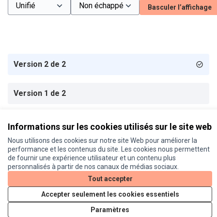
Basculer l’affichage
Version 2 de 2
Version 1 de 2
Informations sur les cookies utilisés sur le site web
Conditions d'utilisation
Nous utilisons des cookies sur notre site Web pour améliorer la
Paramètres des cookies
performance et les contenus du site. Les cookies nous permettent
Je participe ! sur X
Je participe ! sur Facebook
Je participe ! sur Instagram
de fournir une expérience utilisateur et un contenu plus
personnalisés à partir de nos canaux de médias sociaux.
(Lien externe)
(Lien externe)
(Lien externe)
Tout accepter
Accepter seulement les cookies essentiels
Licence Cre
(Lien extern
(Lien externe)
Site réalisé grâce au
logiciel libre Decidim
.
Paramètres
(Lien externe)