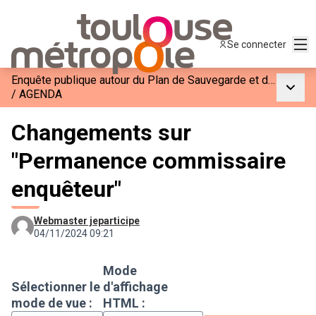
Men
Se connecter
Enquête publique autour du Plan de Sauvegarde et de Mise en Valeur du Site Patrimonial Remarquable
Menu p
/
AGENDA
Changements sur
"Permanence commissaire
enquêteur"
Webmaster jeparticipe
04/11/2024 09:21
Mode
Sélectionner le
d'affichage
mode de vue :
HTML :