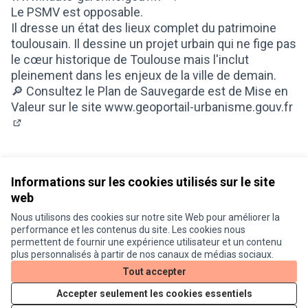
(Lien externe)
Le PSMV est opposable.
Il dresse un état des lieux complet du patrimoine
toulousain. Il dessine un projet urbain qui ne fige pas
le cœur historique de Toulouse mais l'inclut
pleinement dans les enjeux de la ville de demain.
🔎 Consultez le Plan de Sauvegarde est de Mise en
Valeur sur le site
www.geoportail-urbanisme.gouv.fr
(Lien externe)
Informations sur les cookies utilisés sur le site
web
Nous utilisons des cookies sur notre site Web pour améliorer la
Conditions d'utilisation
performance et les contenus du site. Les cookies nous
Paramètres des cookies
permettent de fournir une expérience utilisateur et un contenu
Je participe ! sur X
Je participe ! sur Facebook
Je participe ! sur Instagram
plus personnalisés à partir de nos canaux de médias sociaux.
(Lien externe)
(Lien externe)
(Lien externe)
Tout accepter
Accepter seulement les cookies essentiels
Licence Cre
(Lien extern