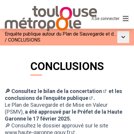
Menu
Se connecter
Enquête publique autour du Plan de Sauvegarde et de Mise en Valeur du Site Patrimonial Remarquable
Menu p
/
CONCLUSIONS
CONCLUSIONS
🔎 Consultez le
bilan de la concertation
et
les
(S'ouvre dans
conclusions de l'enquête publique
.
(S'ouvre dans un n
Le Plan de Sauvegarde et de Mise en Valeur
(PSMV),
a été approuvé par le Préfet de la Haute
Garonne le 17 février 2025.
🔎 Consultez le dossier approuvé sur le site
www.haute-garonne.gouv.fr
.