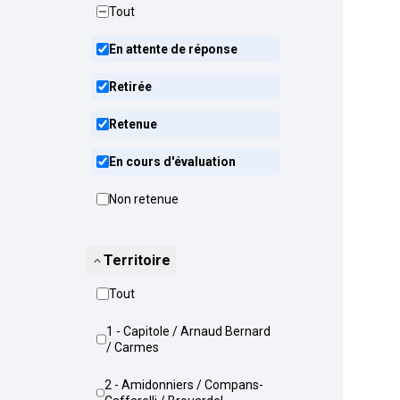
Tout
En attente de réponse
Retirée
Retenue
En cours d'évaluation
Non retenue
Territoire
Tout
1 - Capitole / Arnaud Bernard
/ Carmes
2 - Amidonniers / Compans-