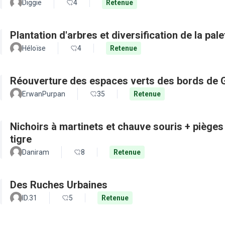
Diggie
4
Retenue
Plantation d'arbres et diversification de la pal
Héloïse
4
Retenue
Réouverture des espaces verts des bords de 
ErwanPurpan
35
Retenue
Nichoirs à martinets et chauve souris + pièges
tigre
Daniram
8
Retenue
Des Ruches Urbaines
ID.31
5
Retenue