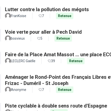
Lutter contre la pollution des mégots
FranKoise
7
Retenue
Voie verte pour aller à Pech David
bosvieux
5
Retenue
Faire de la Place Amat Massot ... une place E
LECLERC Gaëlle
39
Retenue
Aménager le Rond-Point des Français Libres et 
Frizac - Duméril - St Joseph
Anonyme
7
Retenue
Piste cyclable à double sens route d'Espagne