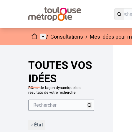
Accueil
Menu principal
/
Consultations
/
Mes idées pour mo
Passer
L'élément
+
−
TOUTES VOS
IDÉES
Filtrez de façon dynamique les
résultats de votre recherche.
État