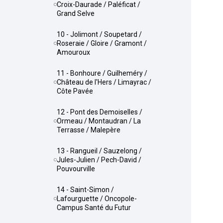
Croix-Daurade / Paléficat /
Grand Selve
10 - Jolimont / Soupetard /
Roseraie / Gloire / Gramont /
Amouroux
11 - Bonhoure / Guilheméry /
Château de l'Hers / Limayrac /
Côte Pavée
12 - Pont des Demoiselles /
Ormeau / Montaudran / La
Terrasse / Malepère
13 - Rangueil / Sauzelong /
Jules-Julien / Pech-David /
Pouvourville
14 - Saint-Simon /
Lafourguette / Oncopole-
Campus Santé du Futur