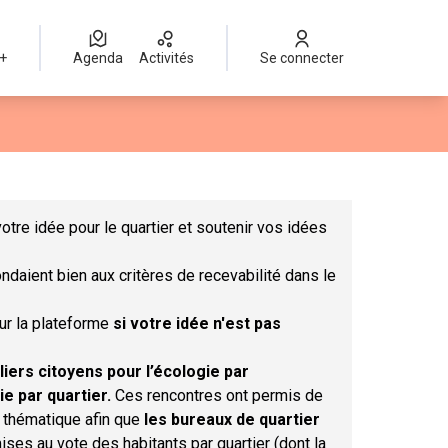
 +
Agenda
Activités
Se connecter
Leaflet
|
©
OpenStreetMap
contributors
mme des points de carte. L'élément peut être utilisé avec un lect
otre idée pour le quartier et soutenir vos idées
ndaient bien aux critères de recevabilité dans le
sur la plateforme
si votre idée n'est pas
liers citoyens pour l’écologie par
ie par quartier.
Ces rencontres ont permis de
r thématique afin que
les bureaux de quartier
ises au vote des habitants par quartier (dont la