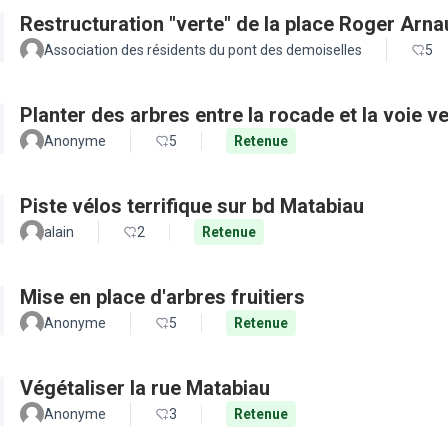
Restructuration "verte" de la place Roger Arn
Association des résidents du pont des demoiselles
5
Planter des arbres entre la rocade et la voie ve
Anonyme
5
Retenue
Piste vélos terrifique sur bd Matabiau
alain
2
Retenue
Mise en place d'arbres fruitiers
Anonyme
5
Retenue
Végétaliser la rue Matabiau
Anonyme
3
Retenue