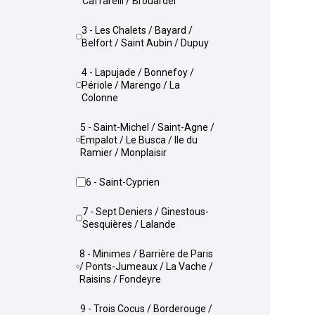
Caffarelli / Brouardel
3 - Les Chalets / Bayard /
Belfort / Saint Aubin / Dupuy
4 - Lapujade / Bonnefoy /
Périole / Marengo / La
Colonne
5 - Saint-Michel / Saint-Agne /
Empalot / Le Busca / Ile du
Ramier / Monplaisir
6 - Saint-Cyprien
7 - Sept Deniers / Ginestous-
Sesquières / Lalande
8 - Minimes / Barrière de Paris
/ Ponts-Jumeaux / La Vache /
Raisins / Fondeyre
9 - Trois Cocus / Borderouge /