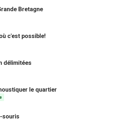
 Grande Bretagne
où c'est possible!
n délimitées
oustiquer le quartier
e
-souris