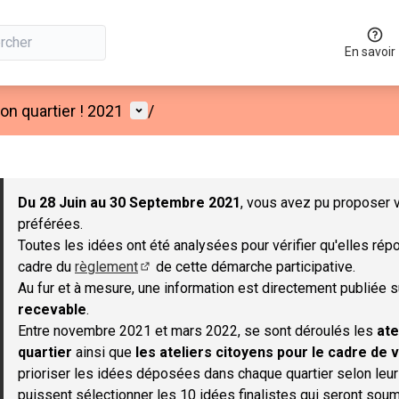
En savoir
Menu utilisateur
n quartier ! 2021
/
 la carte
 suivant est une carte qui présente les éléments de cette page co
Du 28 Juin au 30 Septembre 2021
, vous avez pu proposer v
préférées.
Toutes les idées ont été analysées pour vérifier qu'elles répo
cadre du
règlement
de cette démarche participative.
(S'ouvre dans un nouvel onglet)
Au fur et à mesure, une information est directement publiée 
recevable
.
Entre novembre 2021 et mars 2022, se sont déroulés les
ate
quartier
ainsi que
les ateliers citoyens pour le cadre de v
prioriser les idées déposées dans chaque quartier selon leu
puissent sélectionner les 10 idées finalistes qui seront soum