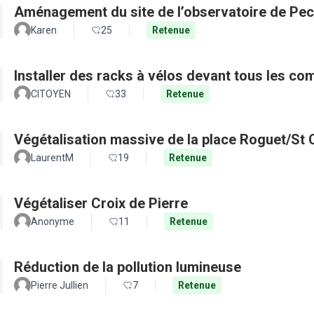
Aménagement du site de l’observatoire de Pec
Karen
25
Retenue
Installer des racks à vélos devant tous les c
CITOYEN
33
Retenue
Végétalisation massive de la place Roguet/St 
LaurentM
19
Retenue
Végétaliser Croix de Pierre
Anonyme
11
Retenue
Réduction de la pollution lumineuse
Pierre Jullien
7
Retenue