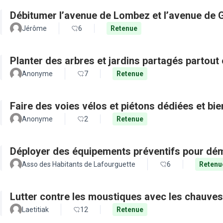
Débitumer l’avenue de Lombez et l’avenue de
Jérôme
6
Retenue
Planter des arbres et jardins partagés partout 
Anonyme
7
Retenue
Faire des voies vélos et piétons dédiées et bie
Anonyme
2
Retenue
Déployer des équipements préventifs pour dém
Asso des Habitants de Lafourguette
6
Retenu
Lutter contre les moustiques avec les chauves
Laetitiak
12
Retenue