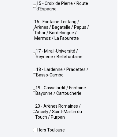
15 - Croix de Pierre / Route
d'Espagne
16 - Fontaine-Lestang /
Arènes / Bagatelle / Papus /
Tabar / Bordelongue /
Mermoz / La Faourette
17 - Mirail-Université /
Reynerie / Bellefontaine
18 - Lardenne / Pradettes /
Basso-Cambo
19 - Casselardit / Fontaine-
Bayonne / Cartoucherie
20 - Arènes Romaines /
Ancely / Saint-Martin du
Touch / Purpan
Hors Toulouse