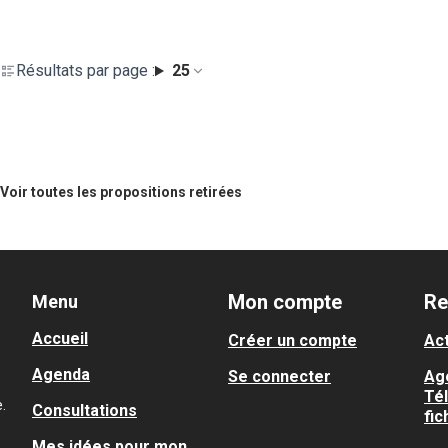
Résultats par page :
25
Voir toutes les propositions retirées
Mon compte
Re
Menu
Accueil
Créer un compte
Act
Agenda
Se connecter
Ag
Té
.
Consultations
fic
Mes idées pour mon