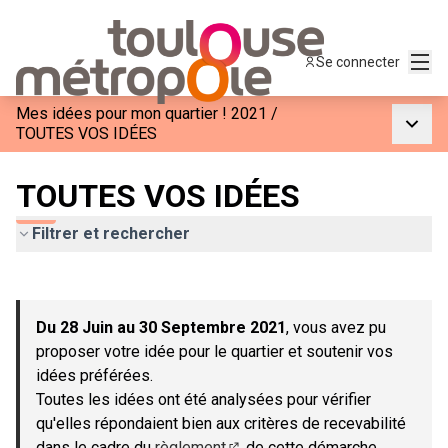
Menu
Se connecter
Mes idées pour mon quartier ! 2021
/
Menu p
TOUTES VOS IDÉES
TOUTES VOS IDÉES
Filtrer et rechercher
Passer la carte
Leaflet
|
©
OpenStreetMap
contributors
L'élément suivant est une carte qui présente les éléments de c
+
Du 28 Juin au 30 Septembre 2021
, vous avez pu
−
proposer votre idée pour le quartier et soutenir vos
idées préférées.
Toutes les idées ont été analysées pour vérifier
qu'elles répondaient bien aux critères de recevabilité
dans le cadre du
règlement
de cette démarche