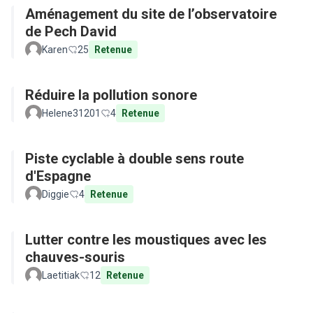
Aménagement du site de l’observatoire
de Pech David
Karen
25
Retenue
Réduire la pollution sonore
Helene31201
4
Retenue
Piste cyclable à double sens route
d'Espagne
Diggie
4
Retenue
Lutter contre les moustiques avec les
chauves-souris
Laetitiak
12
Retenue