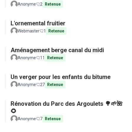
Anonyme
2
Retenue
L'ornemental fruitier
Webmaster
1
Retenue
Aménagement berge canal du midi
Anonyme
11
Retenue
Un verger pour les enfants du bitume
Anonyme
27
Retenue
Rénovation du Parc des Argoulets 🌳🌱🌺
🌻
Anonyme
7
Retenue