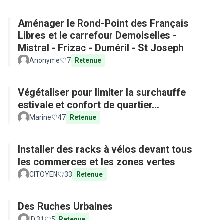
Aménager le Rond-Point des Français
Libres et le carrefour Demoiselles -
Mistral - Frizac - Duméril - St Joseph
Anonyme
7
Retenue
Végétaliser pour limiter la surchauffe
estivale et confort de quartier...
Marine
47
Retenue
Installer des racks à vélos devant tous
les commerces et les zones vertes
CITOYEN
33
Retenue
Des Ruches Urbaines
ID.31
5
Retenue