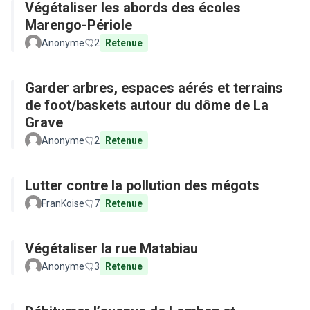
Végétaliser les abords des écoles
Marengo-Périole
Anonyme
2
Retenue
Garder arbres, espaces aérés et terrains
de foot/baskets autour du dôme de La
Grave
Anonyme
2
Retenue
Lutter contre la pollution des mégots
FranKoise
7
Retenue
Végétaliser la rue Matabiau
Anonyme
3
Retenue