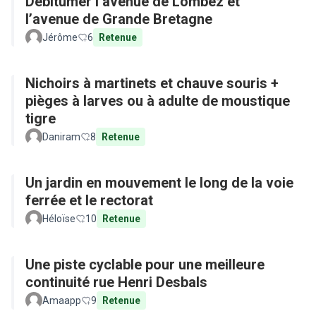
Débitumer l’avenue de Lombez et
l’avenue de Grande Bretagne
Jérôme
6
Retenue
Nichoirs à martinets et chauve souris +
pièges à larves ou à adulte de moustique
tigre
Daniram
8
Retenue
Un jardin en mouvement le long de la voie
ferrée et le rectorat
Héloïse
10
Retenue
Une piste cyclable pour une meilleure
continuité rue Henri Desbals
Amaapp
9
Retenue