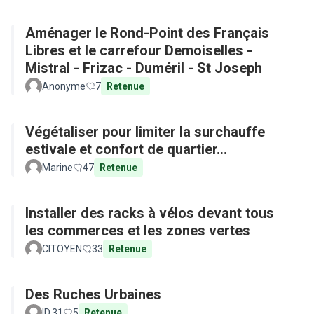
Aménager le Rond-Point des Français
Libres et le carrefour Demoiselles -
Mistral - Frizac - Duméril - St Joseph
Anonyme
7
Retenue
Végétaliser pour limiter la surchauffe
estivale et confort de quartier...
Marine
47
Retenue
Installer des racks à vélos devant tous
les commerces et les zones vertes
CITOYEN
33
Retenue
Des Ruches Urbaines
ID.31
5
Retenue