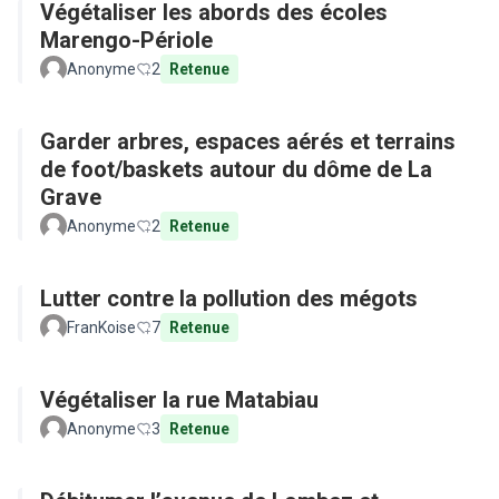
Végétaliser les abords des écoles
Marengo-Périole
Anonyme
2
Retenue
Garder arbres, espaces aérés et terrains
de foot/baskets autour du dôme de La
Grave
Anonyme
2
Retenue
Lutter contre la pollution des mégots
FranKoise
7
Retenue
Végétaliser la rue Matabiau
Anonyme
3
Retenue