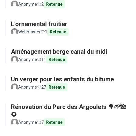
Anonyme
2
Retenue
L'ornemental fruitier
Webmaster
1
Retenue
Aménagement berge canal du midi
Anonyme
11
Retenue
Un verger pour les enfants du bitume
Anonyme
27
Retenue
Rénovation du Parc des Argoulets 🌳🌱🌺
🌻
Anonyme
7
Retenue