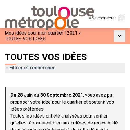
Menu
Se connecter
Mes idées pour mon quartier ! 2021
/
Menu p
TOUTES VOS IDÉES
TOUTES VOS IDÉES
Filtrer et rechercher
Passer la carte
Leaflet
|
©
OpenStreetMap
contributors
L'élément suivant est une carte qui présente les éléments de c
+
Du 28 Juin au 30 Septembre 2021
, vous avez pu
−
proposer votre idée pour le quartier et soutenir vos
idées préférées.
Toutes les idées ont été analysées pour vérifier
qu'elles répondaient bien aux critères de recevabilité
dans le cadre du
règlement
de cette démarche