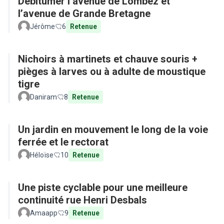
Débitumer l’avenue de Lombez et
l’avenue de Grande Bretagne
Jérôme
6
Retenue
Nichoirs à martinets et chauve souris +
pièges à larves ou à adulte de moustique
tigre
Daniram
8
Retenue
Un jardin en mouvement le long de la voie
ferrée et le rectorat
Héloïse
10
Retenue
Une piste cyclable pour une meilleure
continuité rue Henri Desbals
Amaapp
9
Retenue