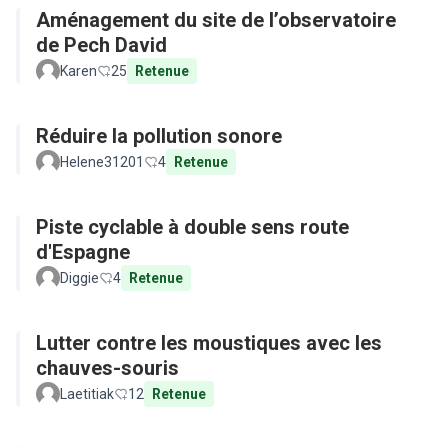
Aménagement du site de l’observatoire
de Pech David
Karen
25
Retenue
Réduire la pollution sonore
Helene31201
4
Retenue
Piste cyclable à double sens route
d'Espagne
Diggie
4
Retenue
Lutter contre les moustiques avec les
chauves-souris
Laetitiak
12
Retenue