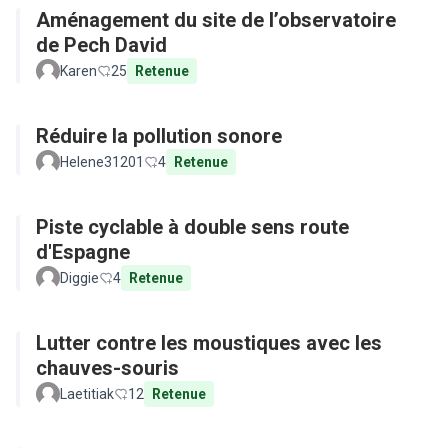
Aménagement du site de l’observatoire
de Pech David
Karen
25
Retenue
Réduire la pollution sonore
Helene31201
4
Retenue
Piste cyclable à double sens route
d'Espagne
Diggie
4
Retenue
Lutter contre les moustiques avec les
chauves-souris
Laetitiak
12
Retenue