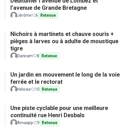
Débitumer l’avenue de Lombez et
l’avenue de Grande Bretagne
Jérôme
6
Retenue
Nichoirs à martinets et chauve souris +
pièges à larves ou à adulte de moustique
tigre
Daniram
8
Retenue
Un jardin en mouvement le long de la voie
ferrée et le rectorat
Héloïse
10
Retenue
Une piste cyclable pour une meilleure
continuité rue Henri Desbals
Amaapp
9
Retenue