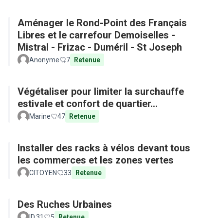
Aménager le Rond-Point des Français
Libres et le carrefour Demoiselles -
Mistral - Frizac - Duméril - St Joseph
Anonyme
7
Retenue
Végétaliser pour limiter la surchauffe
estivale et confort de quartier...
Marine
47
Retenue
Installer des racks à vélos devant tous
les commerces et les zones vertes
CITOYEN
33
Retenue
Des Ruches Urbaines
ID.31
5
Retenue