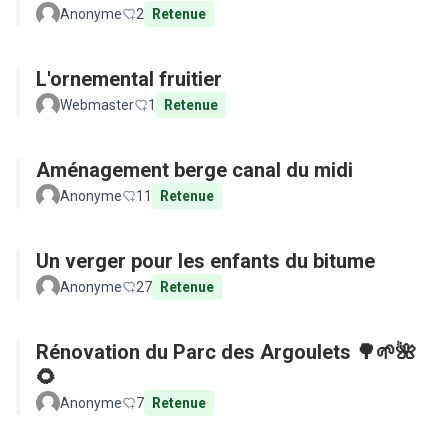
Anonyme
2
Retenue
L'ornemental fruitier
Webmaster
1
Retenue
Aménagement berge canal du midi
Anonyme
11
Retenue
Un verger pour les enfants du bitume
Anonyme
27
Retenue
Rénovation du Parc des Argoulets 🌳🌱🌺
🌻
Anonyme
7
Retenue