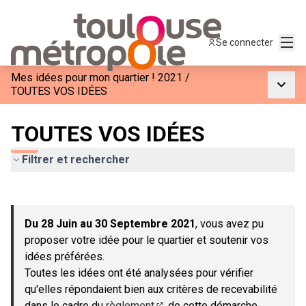
Menu
Se connecter
Mes idées pour mon quartier ! 2021
/
Menu p
TOUTES VOS IDÉES
TOUTES VOS IDÉES
Filtrer et rechercher
Passer la carte
Leaflet
|
©
OpenStreetMap
contributors
L'élément suivant est une carte qui présente les éléments de c
+
Du 28 Juin au 30 Septembre 2021
, vous avez pu
−
proposer votre idée pour le quartier et soutenir vos
idées préférées.
Toutes les idées ont été analysées pour vérifier
qu'elles répondaient bien aux critères de recevabilité
dans le cadre du
règlement
de cette démarche