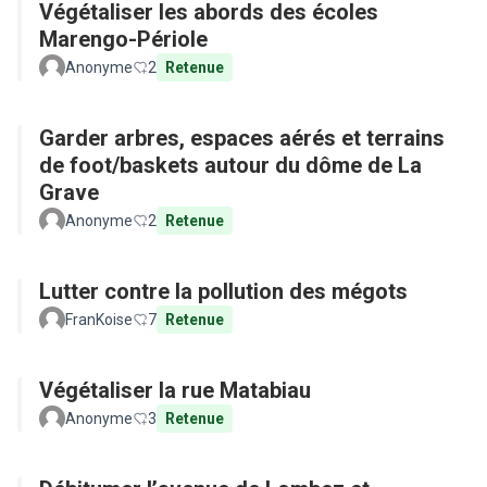
Végétaliser les abords des écoles
Marengo-Périole
Anonyme
2
Retenue
Garder arbres, espaces aérés et terrains
de foot/baskets autour du dôme de La
Grave
Anonyme
2
Retenue
Lutter contre la pollution des mégots
FranKoise
7
Retenue
Végétaliser la rue Matabiau
Anonyme
3
Retenue