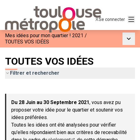
Menu
Se connecter
Mes idées pour mon quartier ! 2021
/
Menu p
TOUTES VOS IDÉES
TOUTES VOS IDÉES
Filtrer et rechercher
Passer la carte
Leaflet
|
©
OpenStreetMap
contributors
L'élément suivant est une carte qui présente les éléments de c
+
Du 28 Juin au 30 Septembre 2021
, vous avez pu
−
proposer votre idée pour le quartier et soutenir vos
idées préférées.
Toutes les idées ont été analysées pour vérifier
qu'elles répondaient bien aux critères de recevabilité
dans le cadre du
règlement
de cette démarche