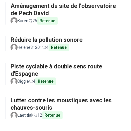
Aménagement du site de l’observatoire
de Pech David
Karen
25
Retenue
Réduire la pollution sonore
Helene31201
4
Retenue
Piste cyclable à double sens route
d'Espagne
Diggie
4
Retenue
Lutter contre les moustiques avec les
chauves-souris
Laetitiak
12
Retenue