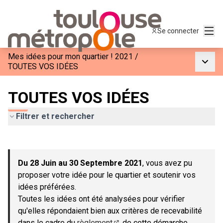
Menu
Se connecter
Mes idées pour mon quartier ! 2021
/
Menu p
TOUTES VOS IDÉES
TOUTES VOS IDÉES
Filtrer et rechercher
Passer la carte
Leaflet
|
©
OpenStreetMap
contributors
L'élément suivant est une carte qui présente les éléments de c
+
Du 28 Juin au 30 Septembre 2021
, vous avez pu
−
proposer votre idée pour le quartier et soutenir vos
idées préférées.
Toutes les idées ont été analysées pour vérifier
qu'elles répondaient bien aux critères de recevabilité
dans le cadre du
règlement
de cette démarche