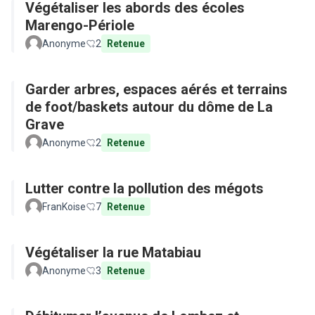
Végétaliser les abords des écoles
Marengo-Périole
Anonyme
2
Retenue
Garder arbres, espaces aérés et terrains
de foot/baskets autour du dôme de La
Grave
Anonyme
2
Retenue
Lutter contre la pollution des mégots
FranKoise
7
Retenue
Végétaliser la rue Matabiau
Anonyme
3
Retenue