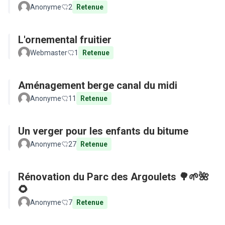
Anonyme
2
Retenue
L'ornemental fruitier
Webmaster
1
Retenue
Aménagement berge canal du midi
Anonyme
11
Retenue
Un verger pour les enfants du bitume
Anonyme
27
Retenue
Rénovation du Parc des Argoulets 🌳🌱🌺
🌻
Anonyme
7
Retenue