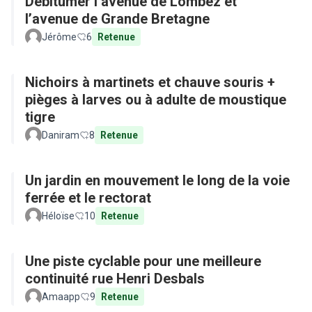
Débitumer l’avenue de Lombez et
l’avenue de Grande Bretagne
Jérôme
6
Retenue
Nichoirs à martinets et chauve souris +
pièges à larves ou à adulte de moustique
tigre
Daniram
8
Retenue
Un jardin en mouvement le long de la voie
ferrée et le rectorat
Héloïse
10
Retenue
Une piste cyclable pour une meilleure
continuité rue Henri Desbals
Amaapp
9
Retenue