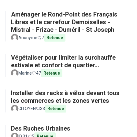
Aménager le Rond-Point des Français
Libres et le carrefour Demoiselles -
Mistral - Frizac - Duméril - St Joseph
Anonyme
7
Retenue
Végétaliser pour limiter la surchauffe
estivale et confort de quartier...
Marine
47
Retenue
Installer des racks à vélos devant tous
les commerces et les zones vertes
CITOYEN
33
Retenue
Des Ruches Urbaines
ID.31
5
Retenue