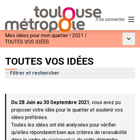
Menu
Se connecter
Mes idées pour mon quartier ! 2021
/
Menu p
TOUTES VOS IDÉES
TOUTES VOS IDÉES
Filtrer et rechercher
Passer la carte
Leaflet
|
©
OpenStreetMap
contributors
L'élément suivant est une carte qui présente les éléments de c
+
Du 28 Juin au 30 Septembre 2021
, vous avez pu
−
proposer votre idée pour le quartier et soutenir vos
idées préférées.
Toutes les idées ont été analysées pour vérifier
qu'elles répondaient bien aux critères de recevabilité
dans le cadre du
règlement
de cette démarche