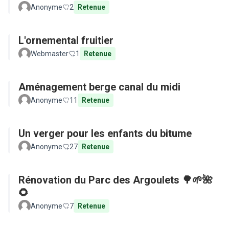
Anonyme
2
Retenue
L'ornemental fruitier
Webmaster
1
Retenue
Aménagement berge canal du midi
Anonyme
11
Retenue
Un verger pour les enfants du bitume
Anonyme
27
Retenue
Rénovation du Parc des Argoulets 🌳🌱🌺
🌻
Anonyme
7
Retenue