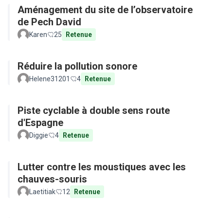
Aménagement du site de l’observatoire
de Pech David
Karen
25
Retenue
Réduire la pollution sonore
Helene31201
4
Retenue
Piste cyclable à double sens route
d'Espagne
Diggie
4
Retenue
Lutter contre les moustiques avec les
chauves-souris
Laetitiak
12
Retenue