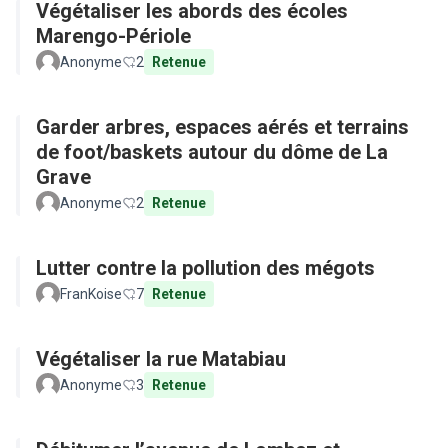
Végétaliser les abords des écoles
Marengo-Périole
Anonyme
2
Retenue
Garder arbres, espaces aérés et terrains
de foot/baskets autour du dôme de La
Grave
Anonyme
2
Retenue
Lutter contre la pollution des mégots
FranKoise
7
Retenue
Végétaliser la rue Matabiau
Anonyme
3
Retenue