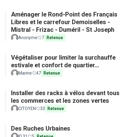
Aménager le Rond-Point des Français
Libres et le carrefour Demoiselles -
Mistral - Frizac - Duméril - St Joseph
Anonyme
7
Retenue
Végétaliser pour limiter la surchauffe
estivale et confort de quartier...
Marine
47
Retenue
Installer des racks à vélos devant tous
les commerces et les zones vertes
CITOYEN
33
Retenue
Des Ruches Urbaines
ID.31
5
Retenue