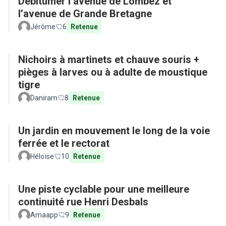
Débitumer l’avenue de Lombez et
l’avenue de Grande Bretagne
Jérôme
6
Retenue
Nichoirs à martinets et chauve souris +
pièges à larves ou à adulte de moustique
tigre
Daniram
8
Retenue
Un jardin en mouvement le long de la voie
ferrée et le rectorat
Héloïse
10
Retenue
Une piste cyclable pour une meilleure
continuité rue Henri Desbals
Amaapp
9
Retenue