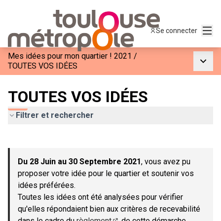
Menu
Se connecter
Mes idées pour mon quartier ! 2021
/
Menu p
TOUTES VOS IDÉES
TOUTES VOS IDÉES
Filtrer et rechercher
Passer la carte
Leaflet
|
©
OpenStreetMap
contributors
L'élément suivant est une carte qui présente les éléments de c
+
Du 28 Juin au 30 Septembre 2021
, vous avez pu
−
proposer votre idée pour le quartier et soutenir vos
idées préférées.
Toutes les idées ont été analysées pour vérifier
qu'elles répondaient bien aux critères de recevabilité
dans le cadre du
règlement
de cette démarche