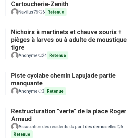
Cartoucherie-Zenith
Navillus76
6
Retenue
Nichoirs à martinets et chauve souris +
pièges à larves ou à adulte de moustique
tigre
Anonyme
24
Retenue
Piste cyclabe chemin Lapujade partie
manquante
Anonyme
3
Retenue
Restructuration "verte" de la place Roger
Arnaud
Association des résidents du pont des demoiselles
5
Retenue