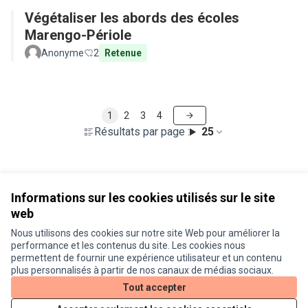
Végétaliser les abords des écoles
Marengo-Périole
Anonyme
2
Retenue
1
2
3
4
Résultats par page :
25
Voir toutes les propositions retirées
Informations sur les cookies utilisés sur le site
web
Nous utilisons des cookies sur notre site Web pour améliorer la
Conditions d'utilisation
performance et les contenus du site. Les cookies nous
Paramètres des cookies
permettent de fournir une expérience utilisateur et un contenu
Je participe ! sur X
Je participe ! sur Facebook
Je participe ! sur Instagram
plus personnalisés à partir de nos canaux de médias sociaux.
(Lien externe)
(Lien externe)
(Lien externe)
Tout accepter