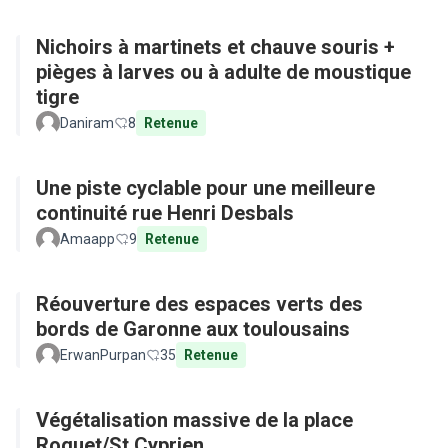
Nichoirs à martinets et chauve souris +
pièges à larves ou à adulte de moustique
tigre
Daniram
8
Retenue
Une piste cyclable pour une meilleure
continuité rue Henri Desbals
Amaapp
9
Retenue
Réouverture des espaces verts des
bords de Garonne aux toulousains
ErwanPurpan
35
Retenue
Végétalisation massive de la place
Roguet/St Cyprien