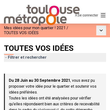
Menu
Se connecter
Mes idées pour mon quartier ! 2021
/
Menu p
TOUTES VOS IDÉES
TOUTES VOS IDÉES
Filtrer et rechercher
Passer la carte
Leaflet
|
©
OpenStreetMap
contributors
L'élément suivant est une carte qui présente les éléments de c
+
Du 28 Juin au 30 Septembre 2021
, vous avez pu
−
proposer votre idée pour le quartier et soutenir vos
idées préférées.
Toutes les idées ont été analysées pour vérifier
qu'elles répondaient bien aux critères de recevabilité
dans le cadre du
règlement
de cette démarche