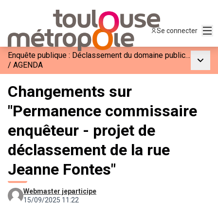
Men
Se connecter
Enquête publique : Déclassement du domaine public communal de la rue Jeanne Fontes à Toulouse.
Menu p
/
AGENDA
Changements sur
"Permanence commissaire
enquêteur - projet de
déclassement de la rue
Jeanne Fontes"
Webmaster jeparticipe
15/09/2025 11:22