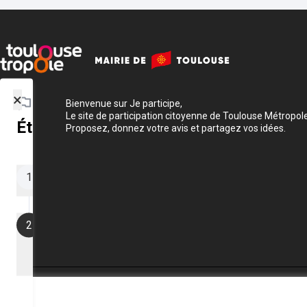
×
Bienvenue sur Je participe,
Le site de participation citoyenne de Toulouse Métropole
Étapes du projet
Proposez, donnez votre avis et partagez vos idées.
Dans un délai qui
Enquête publique
1
mois à l’issue de 
15/09/2025 - 29/09/2025
commissaire enquê
Étape actuelle
rapport relatant l
Rapport et
2
l’enquête et donne
conclusions de
classement projet
l'enquête
Pendant un an à 
29/09/2025 - 29/09/2026
clôture de l’enqu
Conditions d'utilisation
Paramètres des cookies
rapport et des co