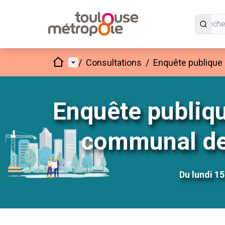
Accueil
Menu principal
/
Consultations
/
Enquête publique
Enquête publiq
communal de 
Du lundi 1