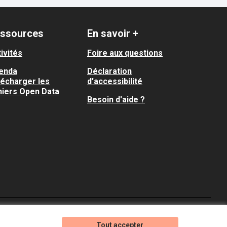
ssources
En savoir +
ivités
Foire aux questions
enda
Déclaration
lécharger les
d'accessibilité
hiers Open Data
Besoin d'aide ?
Je participe ! sur X
Je participe ! sur Faceboo
Je participe ! sur In
Tout accepter