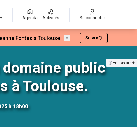
 +
Agenda
Activités
Se connecter
Menu utilisateur
eanne Fontes à Toulouse.
Suivre
 domaine public
En savoir +
s à Toulouse.
025 à 18h00