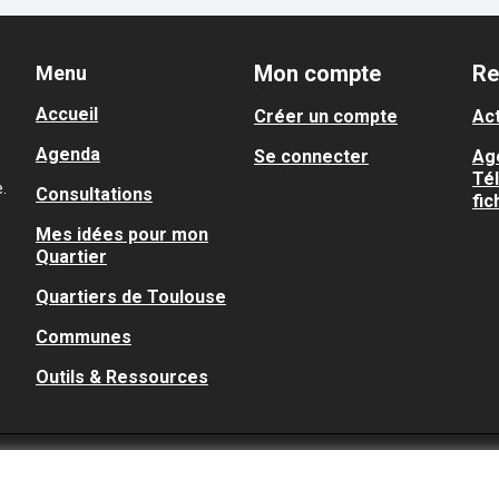
Mon compte
Re
Menu
Accueil
Créer un compte
Act
Agenda
Se connecter
Ag
Té
.
Consultations
fic
Mes idées pour mon
Quartier
 ne peut excéder un
Quartiers de Toulouse
l’enquête,
le
teur établira un
Communes
e déroulement de
Outils & Ressources
ra son avis sur le
é.
compter de la date de
ête,
une copie du
nclusions du