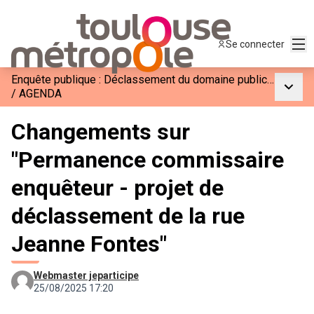
Men
Se connecter
Enquête publique : Déclassement du domaine public communal de la rue Jeanne Fontes à Toulouse.
Menu p
/
AGENDA
Changements sur
"Permanence commissaire
enquêteur - projet de
déclassement de la rue
Jeanne Fontes"
Webmaster jeparticipe
25/08/2025 17:20