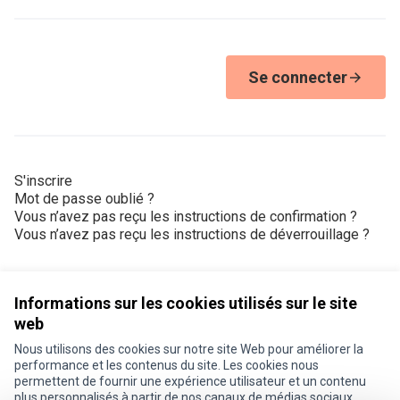
Se connecter
S'inscrire
Mot de passe oublié ?
Vous n’avez pas reçu les instructions de confirmation ?
Vous n’avez pas reçu les instructions de déverrouillage ?
Informations sur les cookies utilisés sur le site
web
Nous utilisons des cookies sur notre site Web pour améliorer la
Conditions d'utilisation
performance et les contenus du site. Les cookies nous
Paramètres des cookies
permettent de fournir une expérience utilisateur et un contenu
Je participe ! sur X
Je participe ! sur Facebook
Je participe ! sur Instagram
plus personnalisés à partir de nos canaux de médias sociaux.