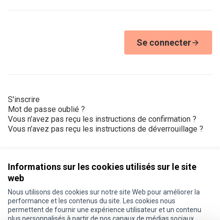
Se connecter
S'inscrire
Mot de passe oublié ?
Vous n’avez pas reçu les instructions de confirmation ?
Vous n’avez pas reçu les instructions de déverrouillage ?
Informations sur les cookies utilisés sur le site
web
Nous utilisons des cookies sur notre site Web pour améliorer la
Conditions d'utilisation
performance et les contenus du site. Les cookies nous
Paramètres des cookies
permettent de fournir une expérience utilisateur et un contenu
Je participe ! sur X
Je participe ! sur Facebook
Je participe ! sur Instagram
plus personnalisés à partir de nos canaux de médias sociaux.