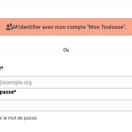
M'identifier avec mon compte "Mon Toulouse".
Ou
Champ obligatoire
l
*
Champ obligatoire
 passe
*
ir le mot de passe