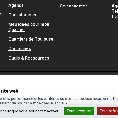
Agenda
Se connecter
Ag
Té
.
Consultations
fic
Mes idées pour mon
Quartier
Quartiers de Toulouse
Communes
Outils & Ressources
 site web
iorer la performance et les contenus du site. Les cookies nous permette
 à partir de nos canaux de médias sociaux.
Tout accepter
Tout refu
ur ceux que vous souhaitez activer