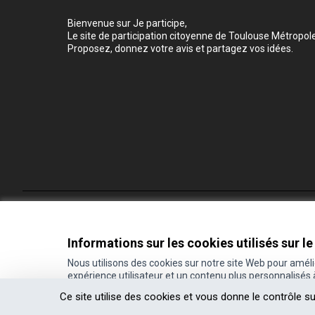
Bienvenue sur Je participe,
Le site de participation citoyenne de Toulouse Métropole
Proposez, donnez votre avis et partagez vos idées.
Conditions d'utilisation
Paramètres des cookies
Informations sur les cookies utilisés sur le
Nous utilisons des cookies sur notre site Web pour amél
expérience utilisateur et un contenu plus personnalisés
(Lien externe)
Site réalisé grâce au
logiciel libre Decidim
.
Ce site utilise des cookies et vous donne le contrôle s
(Lien externe)