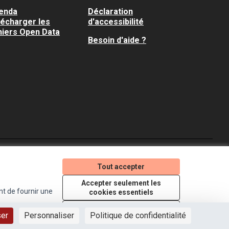
enda
Déclaration
lécharger les
d'accessibilité
hiers Open Data
Besoin d'aide ?
Je participe ! sur X
Je participe ! sur Faceboo
Je participe ! sur In
Tout accepter
(Lien externe)
(Lien externe)
(Lien externe)
Accepter seulement les
nt de fournir une
cookies essentiels
Licence Creative Comm
(Lien externe)
Paramètres
ser
Personnaliser
Politique de confidentialité