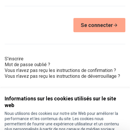
Se connecter
S'inscrire
Mot de passe oublié ?
Vous n’avez pas reçu les instructions de confirmation ?
Vous n’avez pas reçu les instructions de déverrouillage ?
Informations sur les cookies utilisés sur le site
web
Nous utilisons des cookies sur notre site Web pour améliorer la
Conditions d'utilisation
performance et les contenus du site. Les cookies nous
Paramètres des cookies
permettent de fournir une expérience utilisateur et un contenu
Je participe ! sur X
Je participe ! sur Facebook
Je participe ! sur Instagram
plus personnalisés à partir de nos canaux de médias sociaux.