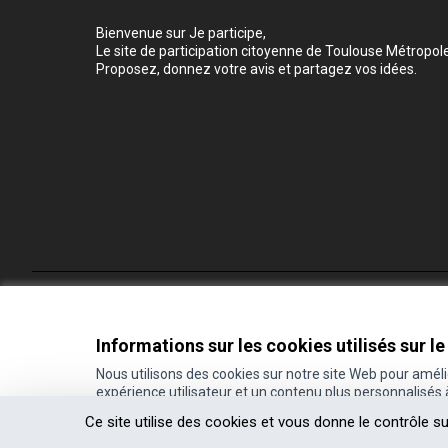
Bienvenue sur Je participe,
Le site de participation citoyenne de Toulouse Métropole
Proposez, donnez votre avis et partagez vos idées.
Conditions d'utilisation
Paramètres des cookies
Informations sur les cookies utilisés sur le
Nous utilisons des cookies sur notre site Web pour amél
expérience utilisateur et un contenu plus personnalisés
(Lien externe)
Site réalisé grâce au
logiciel libre Decidim
.
Ce site utilise des cookies et vous donne le contrôle s
(Lien externe)