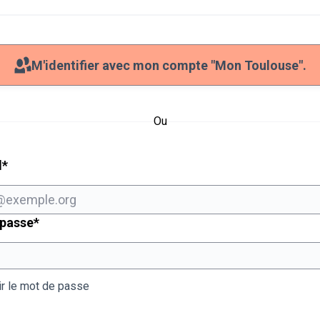
M'identifier avec mon compte "Mon Toulouse".
Ou
Champ obligatoire
l
*
Champ obligatoire
 passe
*
ir le mot de passe