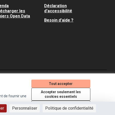
enda
Déclaration
lécharger les
d'accessibilité
hiers Open Data
Besoin d'aide ?
Je participe ! sur X
Je participe ! sur Faceboo
Je participe ! sur In
Tout accepter
(Lien externe)
(Lien externe)
(Lien externe)
Accepter seulement les
nt de fournir une
cookies essentiels
Licence Creative Comm
(Lien externe)
Paramètres
ser
Personnaliser
Politique de confidentialité