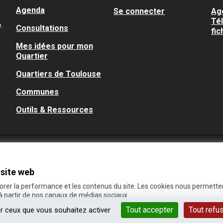
Agenda
Se connecter
Ag
Té
.
Consultations
fic
Mes idées pour mon
Quartier
Quartiers de Toulouse
Communes
Outils & Ressources
 site web
iorer la performance et les contenus du site. Les cookies nous permette
 à partir de nos canaux de médias sociaux.
Tout accepter
Tout refu
ur ceux que vous souhaitez activer