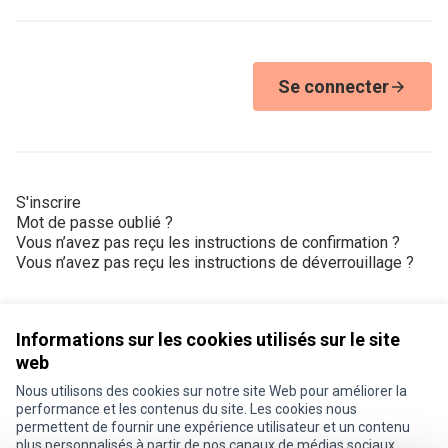
Se connecter
S'inscrire
Mot de passe oublié ?
Vous n’avez pas reçu les instructions de confirmation ?
Vous n’avez pas reçu les instructions de déverrouillage ?
Informations sur les cookies utilisés sur le site
web
Nous utilisons des cookies sur notre site Web pour améliorer la
Conditions d'utilisation
performance et les contenus du site. Les cookies nous
Paramètres des cookies
permettent de fournir une expérience utilisateur et un contenu
Je participe ! sur X
Je participe ! sur Facebook
Je participe ! sur Instagram
plus personnalisés à partir de nos canaux de médias sociaux.