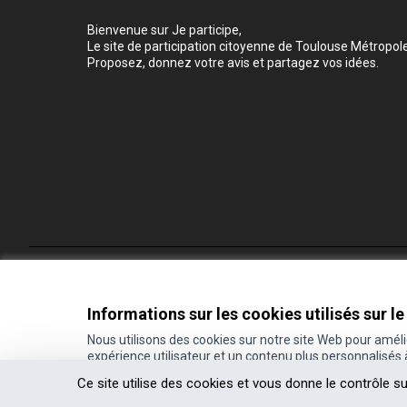
Bienvenue sur Je participe,
Le site de participation citoyenne de Toulouse Métropole
Proposez, donnez votre avis et partagez vos idées.
Conditions d'utilisation
Paramètres des cookies
Informations sur les cookies utilisés sur le
Nous utilisons des cookies sur notre site Web pour amél
expérience utilisateur et un contenu plus personnalisés
(Lien externe)
Site réalisé grâce au
logiciel libre Decidim
.
Ce site utilise des cookies et vous donne le contrôle s
(Lien externe)