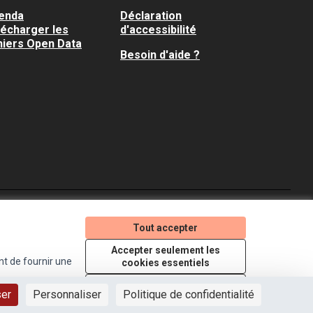
enda
Déclaration
lécharger les
d'accessibilité
hiers Open Data
Besoin d'aide ?
Je participe ! sur X
Je participe ! sur Faceboo
Je participe ! sur In
Tout accepter
(Lien externe)
(Lien externe)
(Lien externe)
Accepter seulement les
nt de fournir une
cookies essentiels
Licence Creative Comm
(Lien externe)
Paramètres
ser
Personnaliser
Politique de confidentialité