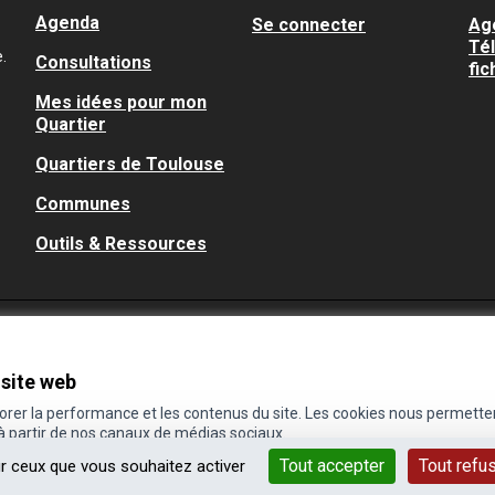
Agenda
Se connecter
Ag
Té
.
Consultations
fic
Mes idées pour mon
Quartier
Quartiers de Toulouse
Communes
Outils & Ressources
 site web
iorer la performance et les contenus du site. Les cookies nous permette
 à partir de nos canaux de médias sociaux.
Tout accepter
Tout refu
ur ceux que vous souhaitez activer