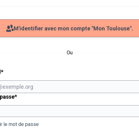
M'identifier avec mon compte "Mon Toulouse".
Ou
Champ obligatoire
l
*
Champ obligatoire
 passe
*
ir le mot de passe