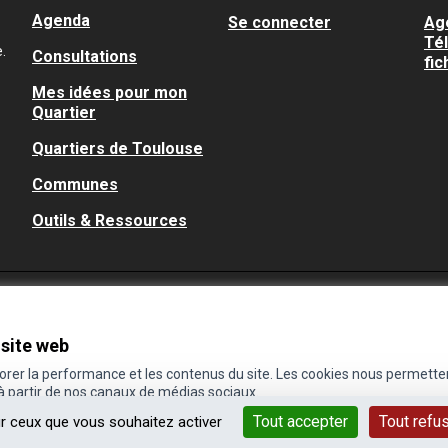
Agenda
Se connecter
Ag
Té
.
Consultations
fic
Mes idées pour mon
Quartier
Quartiers de Toulouse
Communes
Outils & Ressources
 site web
iorer la performance et les contenus du site. Les cookies nous permette
 à partir de nos canaux de médias sociaux.
Tout accepter
Tout refu
ur ceux que vous souhaitez activer