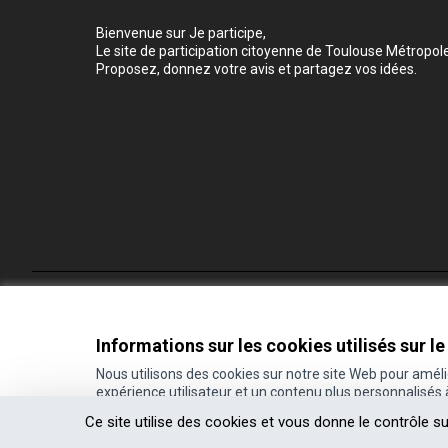
Bienvenue sur Je participe,
Le site de participation citoyenne de Toulouse Métropole
Proposez, donnez votre avis et partagez vos idées.
Conditions d'utilisation
Paramètres des cookies
Informations sur les cookies utilisés sur le
Nous utilisons des cookies sur notre site Web pour amél
expérience utilisateur et un contenu plus personnalisés
(Lien externe)
Site réalisé grâce au
logiciel libre Decidim
.
Ce site utilise des cookies et vous donne le contrôle s
(Lien externe)