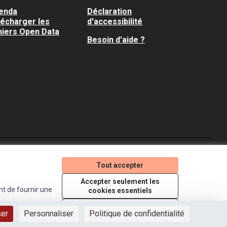
enda
Déclaration
lécharger les
d'accessibilité
hiers Open Data
Besoin d'aide ?
Je participe ! sur X
Je participe ! sur Faceboo
Je participe ! sur In
Tout accepter
(Lien externe)
(Lien externe)
(Lien externe)
Accepter seulement les
nt de fournir une
cookies essentiels
Licence Creative Comm
(Lien externe)
Paramètres
ser
Personnaliser
Politique de confidentialité