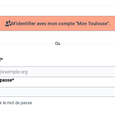
M'identifier avec mon compte "Mon Toulouse".
Ou
Champ obligatoire
l
*
Champ obligatoire
 passe
*
ir le mot de passe