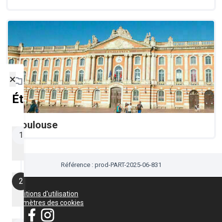
×
Étapes du projet
Toulouse
Appel à
1
candidatures
20/09/2025 - 30/11/2025
Référence : prod-PART-2025-06-831
Étape actuelle
Sélection des
2
foyers participants
Conditions d'utilisation
30/11/2025 - 31/12/2025
Paramètres des cookies
Je participe ! sur X
Je participe ! sur Facebook
Je participe ! sur Instagram