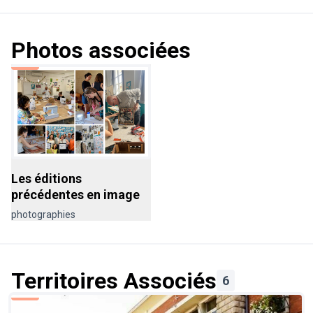
📧 Une question ? Contactez-nous :
jereduismesdechets@toulouse-metropole.fr
(S'ouvre 
Photos associées
Les éditions
précédentes en image
photographies
Territoires Associés
6