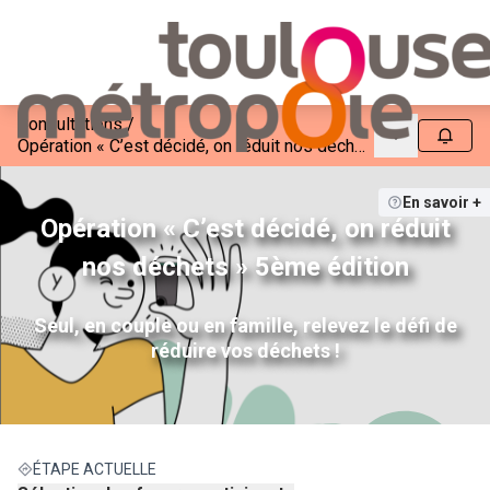
Consultations
/
Menu princip
Suivre
Opération « C’est décidé, on réduit nos déchets » 5ème édition
En savoir +
Opération « C’est décidé, on réduit
nos déchets » 5ème édition
Seul, en couple ou en famille, relevez le défi de
réduire vos déchets !
ÉTAPE ACTUELLE