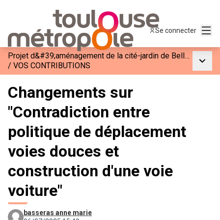
Menu
Se connecter
Projet d&#39;aménagement de la cité-jardin de Bellefontaine
Menu p
/
VOS CONTRIBUTIONS
Changements sur
"Contradiction entre
politique de déplacement
voies douces et
construction d'une voie
voiture"
basseras anne marie