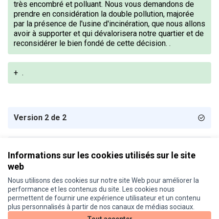
très encombré et polluant. Nous vous demandons de
prendre en considération la double pollution, majorée
par la présence de l'usine d'incinération, que nous allons
avoir à supporter et qui dévalorisera notre quartier et de
reconsidérer le bien fondé de cette décision. .
+
.
Version 2 de 2
Version 1 de 2
Informations sur les cookies utilisés sur le site
web
Nous utilisons des cookies sur notre site Web pour améliorer la
Conditions d'utilisation
performance et les contenus du site. Les cookies nous
Paramètres des cookies
permettent de fournir une expérience utilisateur et un contenu
Je participe ! sur X
Je participe ! sur Facebook
Je participe ! sur Instagram
plus personnalisés à partir de nos canaux de médias sociaux.
(Lien externe)
(Lien externe)
(Lien externe)