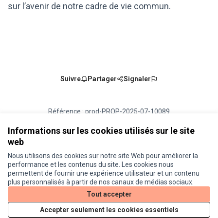
sur l’avenir de notre cadre de vie commun.
Suivre
Partager
Signaler
Référence : prod-PROP-2025-07-10089
Numéro de version 2
(sur 2)
voir les autres versions
Vérifiez l'empreinte numérique
Informations sur les cookies utilisés sur le site
web
Nous utilisons des cookies sur notre site Web pour améliorer la
Conditions d'utilisation
performance et les contenus du site. Les cookies nous
Paramètres des cookies
permettent de fournir une expérience utilisateur et un contenu
Je participe ! sur X
Je participe ! sur Facebook
Je participe ! sur Instagram
plus personnalisés à partir de nos canaux de médias sociaux.
(Lien externe)
(Lien externe)
(Lien externe)
Tout accepter
Accepter seulement les cookies essentiels