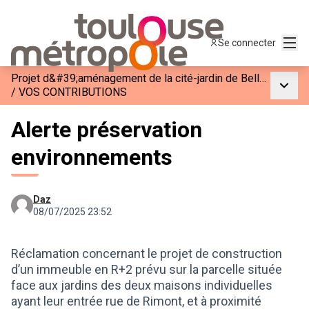
Menu
Se connecter
Projet d&#39;aménagement de la cité-jardin de Bellefontaine
Menu p
/
VOS CONTRIBUTIONS
Alerte préservation
environnements
Daz
08/07/2025 23:52
Réclamation concernant le projet de construction
d’un immeuble en R+2 prévu sur la parcelle située
face aux jardins des deux maisons individuelles
ayant leur entrée rue de Rimont, et à proximité