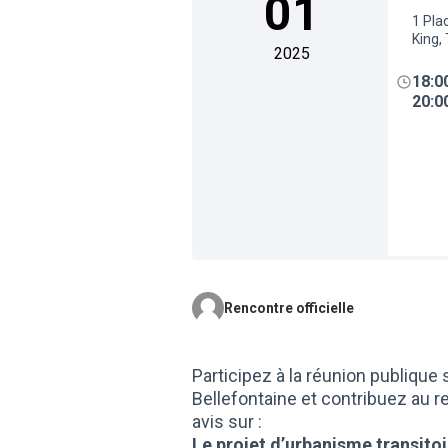
01
1 Pla
King,
2025
18:0
20:0
Rencontre officielle
Participez à la réunion publiqu
Bellefontaine et contribuez au r
avis sur :
Le projet d’urbanisme transitoi