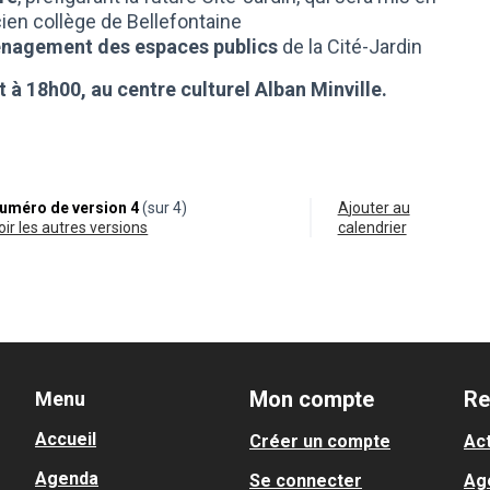
ncien collège de Bellefontaine
ménagement des espaces publics
de la Cité-Jardin
t à 18h00, au centre culturel Alban Minville.
uméro de version 4
(sur 4)
Ajouter au
voir les autres versions
calendrier
Mon compte
Re
Menu
Accueil
Créer un compte
Act
Agenda
Se connecter
Ag