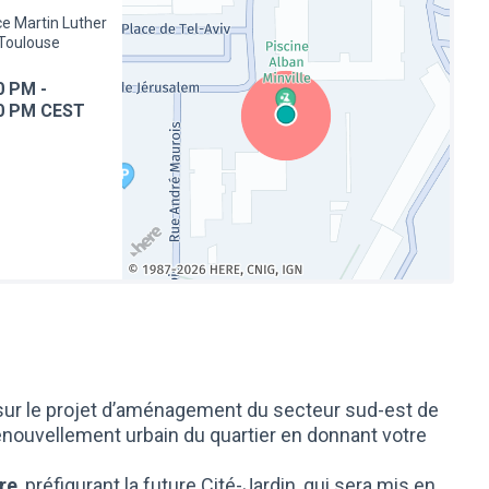
ce Martin Luther
 Toulouse
0 PM
-
0 PM CEST
(Lien externe)
e sur le projet d’aménagement du secteur sud-est de
enouvellement urbain du quartier en donnant votre
re
, préfigurant la future Cité-Jardin, qui sera mis en