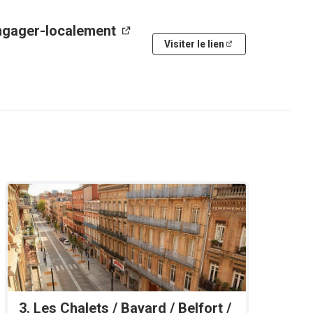
engager-localement
(Lien externe)
Visiter le lien
(Lien externe)
)
3. Les Chalets / Bayard / Belfort /