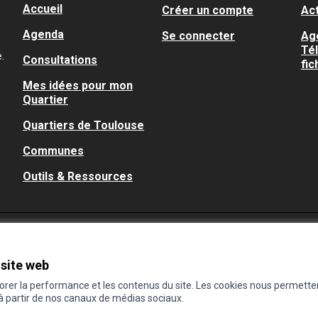
Accueil
Créer un compte
Act
Agenda
Se connecter
Ag
Té
.
Consultations
fic
Mes idées pour mon
Quartier
Quartiers de Toulouse
Communes
Outils & Ressources
 site web
iorer la performance et les contenus du site. Les cookies nous permette
 à partir de nos canaux de médias sociaux.