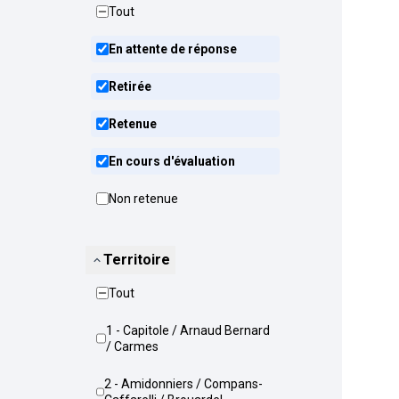
Tout
En attente de réponse
Retirée
Retenue
En cours d'évaluation
Non retenue
Territoire
Tout
1 - Capitole / Arnaud Bernard
/ Carmes
2 - Amidonniers / Compans-