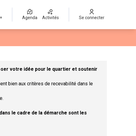
 +
Agenda
Activités
Se connecter
Leaflet
|
©
OpenStreetMap
contributors
mme des points de carte. L'élément peut être utilisé avec un lect
er votre idée pour le quartier et soutenir
ent bien aux critères de recevabilité dans le
e.
t dans le cadre de la démarche sont les