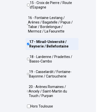
15 - Croix de Pierre / Route
d'Espagne
16 - Fontaine-Lestang /
Arènes / Bagatelle / Papus /
Tabar / Bordelongue /
Mermoz / La Faourette
17 - Mirail-Université /
Reynerie / Bellefontaine
18 - Lardenne / Pradettes /
Basso-Cambo
19 - Casselardit / Fontaine-
Bayonne / Cartoucherie
20 - Arènes Romaines /
Ancely / Saint-Martin du
Touch / Purpan
Hors Toulouse