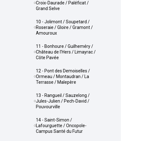
Croix-Daurade / Paléficat /
Grand Selve
10 - Jolimont / Soupetard /
Roseraie / Gloire / Gramont /
Amouroux
11 - Bonhoure / Guilheméry /
Château de l'Hers / Limayrac /
Côte Pavée
12 - Pont des Demoiselles /
Ormeau / Montaudran / La
Terrasse / Malepère
13 - Rangueil / Sauzelong /
Jules-Julien / Pech-David /
Pouvourville
14 - Saint-Simon /
Lafourguette / Oncopole-
Campus Santé du Futur