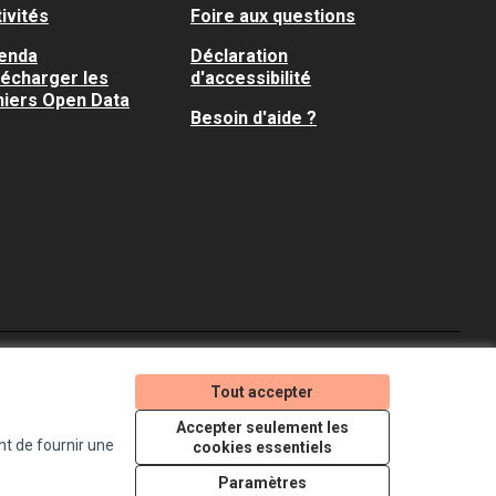
ivités
Foire aux questions
enda
Déclaration
lécharger les
d'accessibilité
hiers Open Data
Besoin d'aide ?
Je participe ! sur X
Je participe ! sur Faceboo
Je participe ! sur In
Tout accepter
(Lien externe)
(Lien externe)
(Lien externe)
Accepter seulement les
nt de fournir une
cookies essentiels
Licence Creative Comm
(Lien externe)
Paramètres