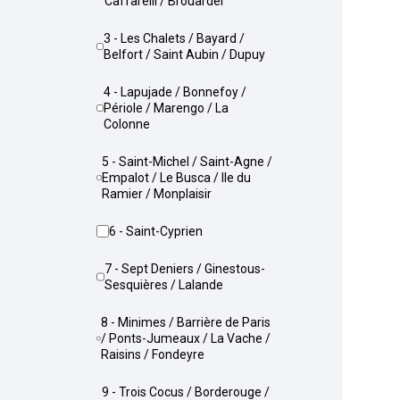
Caffarelli / Brouardel
3 - Les Chalets / Bayard /
Belfort / Saint Aubin / Dupuy
4 - Lapujade / Bonnefoy /
Périole / Marengo / La
Colonne
5 - Saint-Michel / Saint-Agne /
Empalot / Le Busca / Ile du
Ramier / Monplaisir
6 - Saint-Cyprien
7 - Sept Deniers / Ginestous-
Sesquières / Lalande
8 - Minimes / Barrière de Paris
/ Ponts-Jumeaux / La Vache /
Raisins / Fondeyre
9 - Trois Cocus / Borderouge /