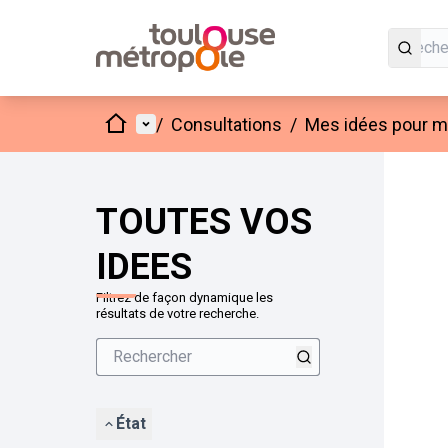
Accueil
Menu principal
/
Consultations
/
Mes idées pour mo
Passer
L'élément
+
−
TOUTES VOS
IDEES
Filtrez de façon dynamique les
résultats de votre recherche.
État