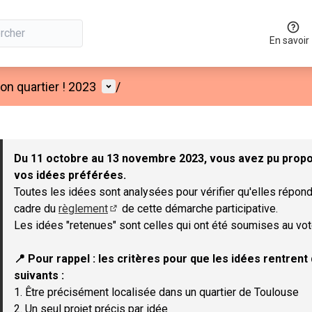
En savoir
Menu utilisateur
n quartier ! 2023
/
 la carte
 suivant est une carte qui présente les éléments de cette page co
Du 11 octobre au 13 novembre 2023, vous avez pu propos
vos idées préférées.
Toutes les idées sont analysées pour vérifier qu'elles répond
cadre du
règlement
de cette démarche participative.
(Lien externe)
Les idées "retenues" sont celles qui ont été soumises au vot
📍 Pour rappel : les critères pour que les idées rentren
suivants :
1. Être précisément localisée dans un quartier de Toulouse
2. Un seul projet précis par idée