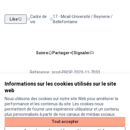
Cadre de
17 - Mirail-Université / Reynerie /
Like
Filtrer les résultats de la catégorie : Cadre de vie
Filtrer les résultats pour le secteur : 17 - Mir
vie
Bellefontaine
Suivre
Partager
Signaler
Référence : prod-PROP-2023-11-7033
Numéro de version 2
(sur 2)
voir les autres versions
Vérifiez l'empreinte numérique
Informations sur les cookies utilisés sur le site
web
Nous utilisons des cookies sur notre site Web pour améliorer la
Conditions d'utilisation
performance et les contenus du site. Les cookies nous
Paramètres des cookies
permettent de fournir une expérience utilisateur et un contenu
Je participe ! sur X
Je participe ! sur Facebook
Je participe ! sur Instagram
plus personnalisés à partir de nos canaux de médias sociaux.
(Lien externe)
(Lien externe)
(Lien externe)
Tout accepter