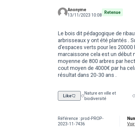
Anonyme
Retenue
13/11/2023 10:08
Le bois dit pédagogique de ribau
arbrisseaux y ont été plantés . S
d'espaces verts pour les 20000 
marcaissone cela est un début m
moyenne de 800 arbres par hecta
cout moyen de 4000€ par ha cela 
résultat dans 20-30 ans .
Nature en ville et
Like
Filtrer les résultats de la cat
F
biodiversité
Référence : prod-PROP-
Num
2023-11-7436
vo