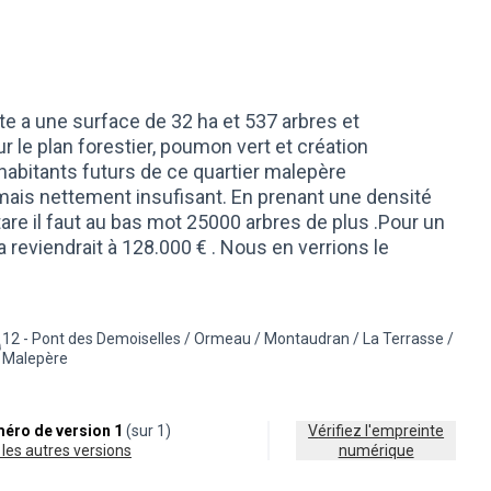
te a une surface de 32 ha et 537 arbres et
ur le plan forestier, poumon vert et création
habitants futurs de ce quartier malepère
ais nettement insufisant. En prenant une densité
re il faut au bas mot 25000 arbres de plus .Pour un
reviendrait à 128.000 € . Nous en verrions le
12 - Pont des Demoiselles / Ormeau / Montaudran / La Terrasse /
égorie : Nature en ville et biodiversité
iltrer les résultats pour le secteur : 12 - Pont des Demoiselles / Ormea
Malepère
éro de version 1
(sur 1)
Vérifiez l'empreinte
ir les autres versions
numérique