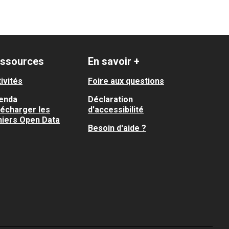
ssources
En savoir +
ivités
Foire aux questions
enda
Déclaration
lécharger les
d'accessibilité
hiers Open Data
Besoin d'aide ?