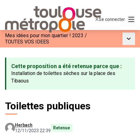
Menu
Se connecter
Mes idées pour mon quartier ! 2023
/
Menu p
TOUTES VOS IDEES
Cette proposition a été retenue parce que :
Installation de toilettes sèches sur la place des
Tibaous
Toilettes publiques
Herbach
Retenue
12/11/2023 22:39