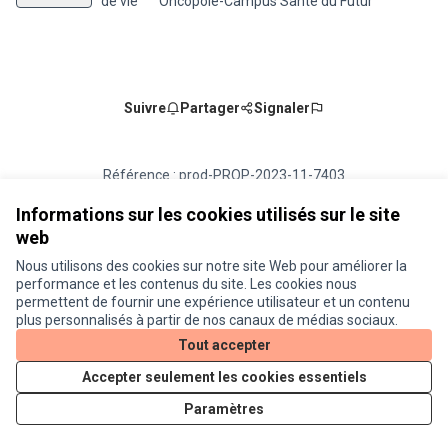
de vie
Oncopole-Campus Santé du Futur
Suivre
Partager
Signaler
Référence : prod-PROP-2023-11-7403
Numéro de version 1
(sur 1)
voir les autres versions
Vérifiez l'empreinte numérique
Informations sur les cookies utilisés sur le site
web
Nous utilisons des cookies sur notre site Web pour améliorer la
Conditions d'utilisation
performance et les contenus du site. Les cookies nous
Paramètres des cookies
permettent de fournir une expérience utilisateur et un contenu
Je participe ! sur X
Je participe ! sur Facebook
Je participe ! sur Instagram
plus personnalisés à partir de nos canaux de médias sociaux.
(Lien externe)
(Lien externe)
(Lien externe)
Tout accepter
Accepter seulement les cookies essentiels
Licence Cre
(Lien extern
Paramètres
(Lien externe)
Site réalisé grâce au
logiciel libre Decidim
.
(Lien externe)