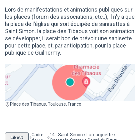
Lors de manifestations et animations publiques sur
les places (forum des associations, etc..), il n'y a que
la place de l'église qui soit équipée de sanisettes à
Saint Simon. la place des Tibaous voit son animation
se développer, il serait bon de prévoir une sanisette
pour cette place, et, par anticipation, pour la place
publique de Guilhermy.
(Lien externe)
Place des Tibaous, Toulouse, France
Cadre
14 - Saint-Simon / Lafourguette /
Like
Filtrer les résultats de la catégorie : Cadre de vie
Filtrer les résultats pour le secteur : 14 - Sa