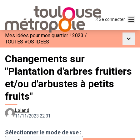
Menu
Se connecter
Mes idées pour mon quartier ! 2023
/
Menu p
TOUTES VOS IDEES
Changements sur
"Plantation d'arbres fruitiers
et/ou d'arbustes à petits
fruits"
Loland
11/11/2023 22:31
Sélectionner le mode de vue :