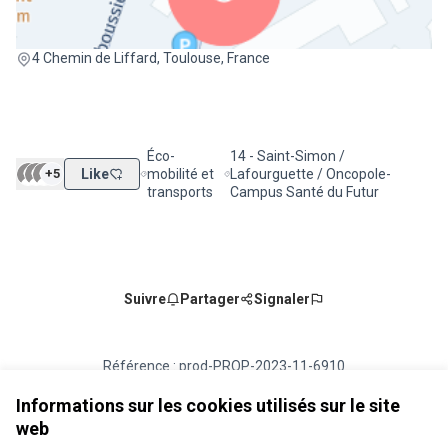
(Lien externe)
4 Chemin de Liffard, Toulouse, France
Éco-
14 - Saint-Simon /
+5
Like
mobilité et
Lafourguette / Oncopole-
Filtrer les résultats de la catégorie : Éco-mobilité
Filtrer les résultats pour le secteu
transports
Campus Santé du Futur
Suivre
Partager
Signaler
Référence : prod-PROP-2023-11-6910
Numéro de version 1
(sur 1)
voir les autres versions
Vérifiez l'empreinte numérique
Informations sur les cookies utilisés sur le site
web