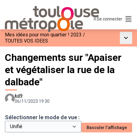
Menu
Se connecter
Mes idées pour mon quartier ! 2023
/
Menu p
TOUTES VOS IDEES
Changements sur "Apaiser
et végétaliser la rue de la
dalbade"
kd9
06/11/2023 19:30
Sélectionner le mode de vue :
Basculer l’affichage