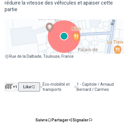
réduire la vitesse des véhicules et apaiser cette
partie
(Lien externe)
Rue de la Dalbade, Toulouse, France
Éco-mobilité et
1 - Capitole / Arnaud
+1
Like
Filtrer les résultats de la catégorie : Éco-mobilité
Filtrer les résultats pour le s
transports
Bernard / Carmes
Suivre
Partager
Signaler