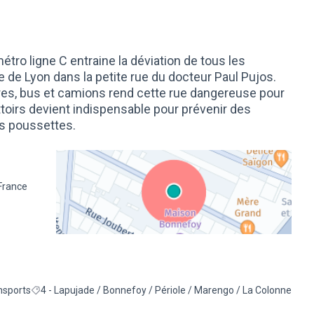
étro ligne C entraine la déviation de tous les
e de Lyon dans la petite rue du docteur Paul Pujos.
res, bus et camions rend cette rue dangereuse pour
ottoirs devient indispensable pour prévenir des
es poussettes.
 France
(Lien externe)
nsports
4 - Lapujade / Bonnefoy / Périole / Marengo / La Colonne
e la catégorie : Éco-mobilité et transports
Filtrer les résultats pour le secteur : 4 - Lapujade / Bonnefoy / P