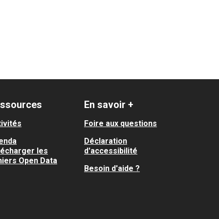
ssources
En savoir +
ivités
Foire aux questions
enda
Déclaration
lécharger les
d'accessibilité
hiers Open Data
Besoin d'aide ?