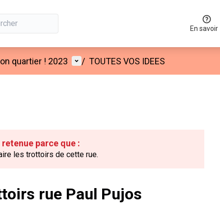
En savoir
Menu utilisateur
n quartier ! 2023
/
TOUTES VOS IDEES
é retenue parce que :
ire les trottoirs de cette rue.
ttoirs rue Paul Pujos