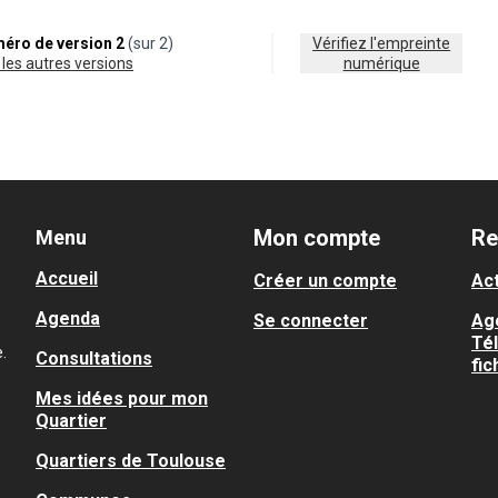
éro de version 2
(sur 2)
Vérifiez l'empreinte
ir les autres versions
numérique
Mon compte
Re
Menu
Accueil
Créer un compte
Act
Agenda
Se connecter
Ag
Té
.
Consultations
fic
Mes idées pour mon
Quartier
Quartiers de Toulouse