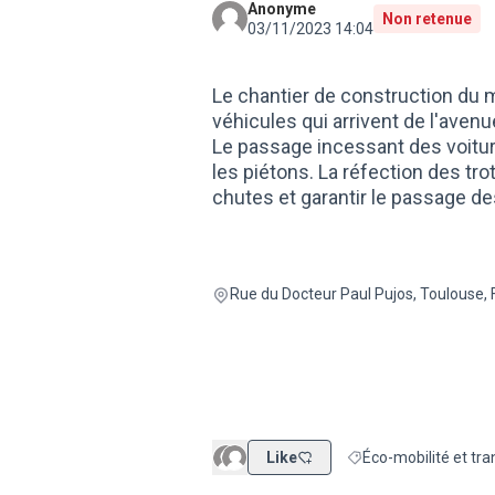
Anonyme
Non retenue
03/11/2023 14:04
Le chantier de construction du m
véhicules qui arrivent de l'avenu
Le passage incessant des voitu
les piétons. La réfection des tr
chutes et garantir le passage d
Rue du Docteur Paul Pujos, Toulouse,
Like
Éco-mobilité et tra
Filtrer les résultats d