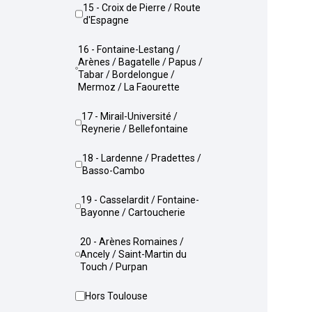
15 - Croix de Pierre / Route
d'Espagne
16 - Fontaine-Lestang /
Arènes / Bagatelle / Papus /
Tabar / Bordelongue /
Mermoz / La Faourette
17 - Mirail-Université /
Reynerie / Bellefontaine
18 - Lardenne / Pradettes /
Basso-Cambo
19 - Casselardit / Fontaine-
Bayonne / Cartoucherie
20 - Arènes Romaines /
Ancely / Saint-Martin du
Touch / Purpan
Hors Toulouse