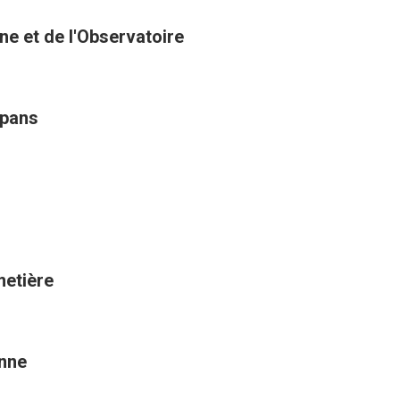
nne et de l'Observatoire
mpans
metière
onne