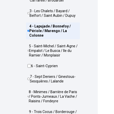
Caffarelli / Brouardel
3 - Les Chalets / Bayard /
Belfort / Saint Aubin / Dupuy
4 - Lapujade / Bonnefoy /
Périole / Marengo / La
Colonne
5 - Saint-Michel / Saint-Agne /
Empalot / Le Busca / Ile du
Ramier / Monplaisir
6 - Saint-Cyprien
7 - Sept Deniers / Ginestous-
Sesquières / Lalande
8 - Minimes / Barrière de Paris
/ Ponts-Jumeaux / La Vache /
Raisins / Fondeyre
9 - Trois Cocus / Borderouge /