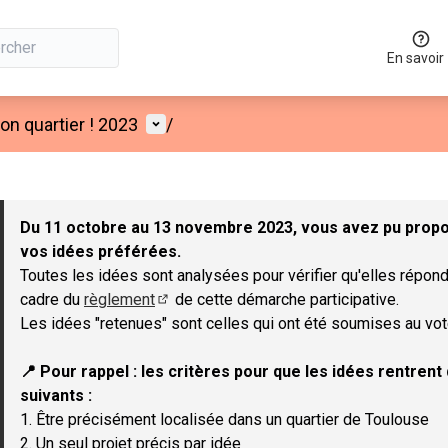
En savoir
Menu utilisateur
n quartier ! 2023
/
 la carte
 suivant est une carte qui présente les éléments de cette page co
Du 11 octobre au 13 novembre 2023, vous avez pu propos
vos idées préférées.
Toutes les idées sont analysées pour vérifier qu'elles répond
cadre du
règlement
de cette démarche participative.
(Lien externe)
Les idées "retenues" sont celles qui ont été soumises au vot
📍 Pour rappel : les critères pour que les idées rentren
suivants :
1. Être précisément localisée dans un quartier de Toulouse
2. Un seul projet précis par idée