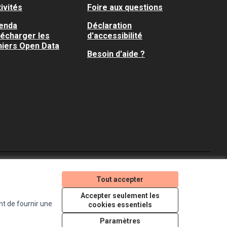
ivités
Foire aux questions
enda
Déclaration
lécharger les
d'accessibilité
hiers Open Data
Besoin d'aide ?
Je participe ! sur X
Je participe ! sur Faceboo
Je participe ! sur In
Tout accepter
(Lien externe)
(Lien externe)
(Lien externe)
Accepter seulement les
nt de fournir une
cookies essentiels
Licence Creative Comm
(Lien externe)
Paramètres