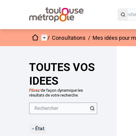
Accueil
Menu principal
/
Consultations
/
Mes idées pour mo
Passer
L'élément
+
−
TOUTES VOS
IDEES
Filtrez de façon dynamique les
résultats de votre recherche.
État