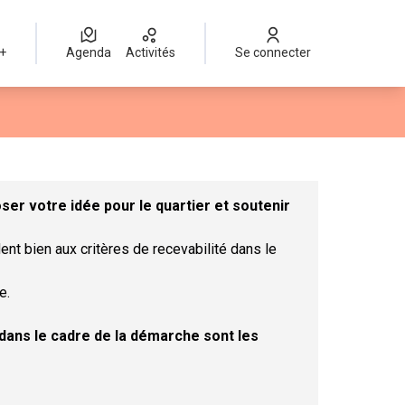
 +
Agenda
Activités
Se connecter
Leaflet
|
©
OpenStreetMap
contributors
mme des points de carte. L'élément peut être utilisé avec un lect
er votre idée pour le quartier et soutenir
ent bien aux critères de recevabilité dans le
e.
t dans le cadre de la démarche sont les