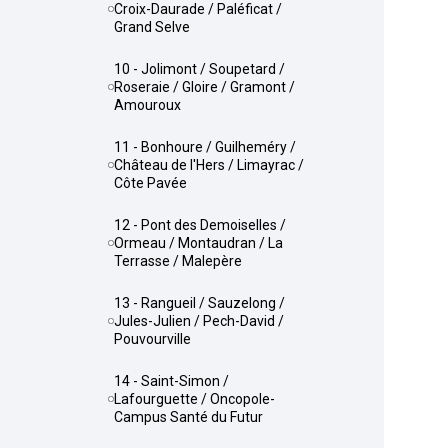
Croix-Daurade / Paléficat /
Grand Selve
10 - Jolimont / Soupetard /
Roseraie / Gloire / Gramont /
Amouroux
11 - Bonhoure / Guilheméry /
Château de l'Hers / Limayrac /
Côte Pavée
12 - Pont des Demoiselles /
Ormeau / Montaudran / La
Terrasse / Malepère
13 - Rangueil / Sauzelong /
Jules-Julien / Pech-David /
Pouvourville
14 - Saint-Simon /
Lafourguette / Oncopole-
Campus Santé du Futur