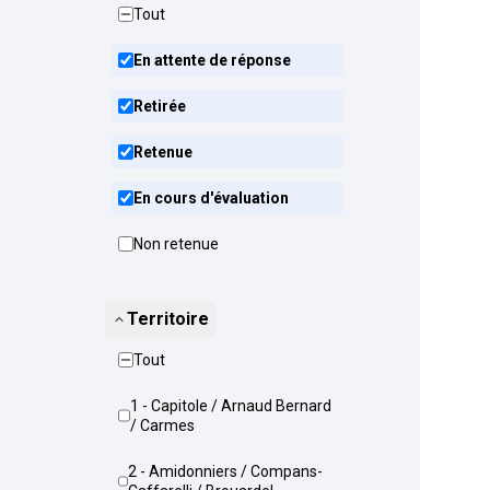
Tout
En attente de réponse
Retirée
Retenue
En cours d'évaluation
Non retenue
Territoire
Tout
1 - Capitole / Arnaud Bernard
/ Carmes
2 - Amidonniers / Compans-